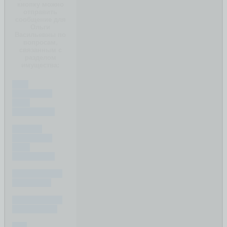
кнопку можно
отправить
сообщение для
Ольги
Васильевны по
вопросам,
связанным с
разделом
имущества:
ЧТО
ДЕЛИТСЯ
ПРИ
РАЗВОДЕ?
ЧТО НЕ
ДЕЛИТСЯ
ПРИ
РАЗВОДЕ?
КАК ДЕЛИТЬ
КРЕДИТ ?
КАК ДЕЛИТЬ
ИПОТЕКУ ?
КАК