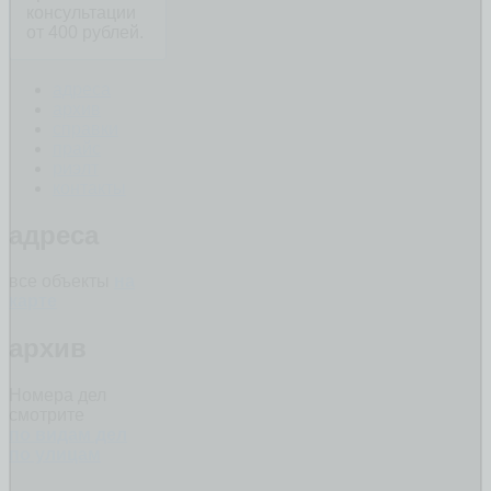
консультации
от 400 рублей.
адреса
архив
справки
прайс
риэлт
контакты
адреса
все объекты
на
карте
архив
Номера дел
смотрите
по видам дел
по улицам