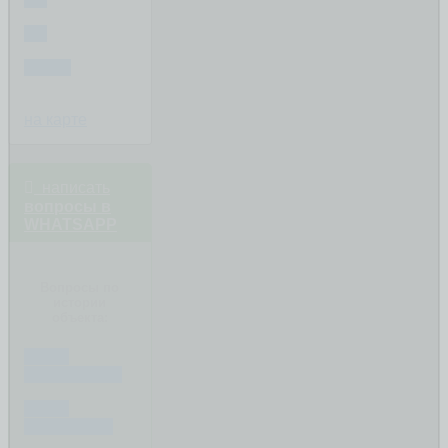
3-К
ДОМА
на карте
написать
вопросы в
WHATSAPP
Вопросы по
истории
объекта:
ЕСЛИ
ПОКУПАЕТЕ
ЕСЛИ
ПРОДАЁТЕ