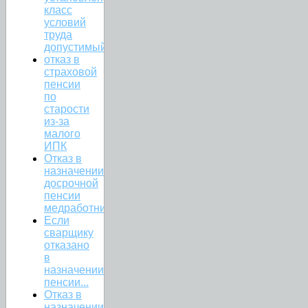
класс
условий
труда
допустимый
отказ в
страховой
пенсии
по
старости
из-за
малого
ИПК
Отказ в
назначении
досрочной
пенсии
медработникам.
Если
сварщику
отказано
в
назначении
пенсии...
Отказ в
назначении