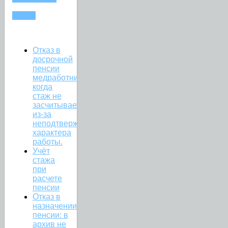
СТАЖ
Отказ в
досрочной
пенсии
медработникам:
когда
стаж не
засчитывается
из-за
неподтвержденного
характера
работы.
Учёт
стажа
при
расчете
пенсии
Отказ в
назначении
пенсии: в
архив не