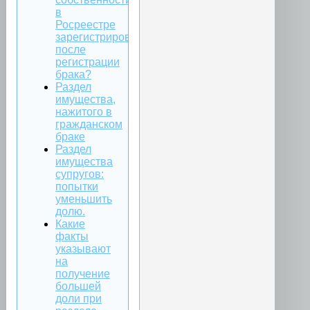
в
Росреестре
зарегистрировано
после
регистрации
брака?
Раздел
имущества,
нажитого в
гражданском
браке
Раздел
имущества
супругов:
попытки
уменьшить
долю.
Какие
факты
указывают
на
получение
большей
доли при