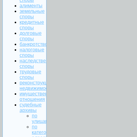
споры
алименты
земельные
споры
кредитные
споры
долговые
споры
банкротство
налоговые
споры
наследственные
споры
трудовые
споры
реконструкция
недвижимости
имущественные
отношения
судебные
архивы
по
улицам
по
категориям