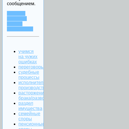
сообщением.
ЗАДАТЬ
ВОПРОС
ЧЕРЕЗ
WHATSAPP
учимся
на чужих
ошибках
переговоры
судебные
процессы
исполнительное
производство
расторжение
брака(развод)
раздел
имущества
семейные
споры
пенсионные