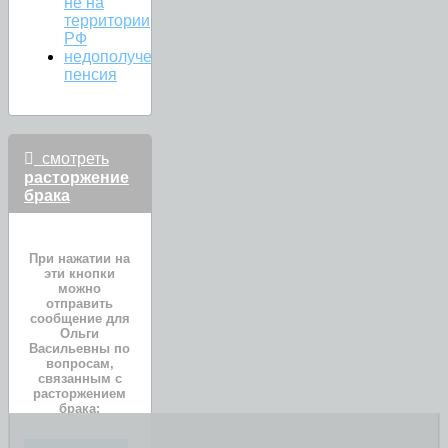
не на
территории
РФ
недополученная
пенсия
смотреть
расторжение
брака
При нажатии на
эти кнопки
можно
отправить
сообщение для
Ольги
Васильевны по
вопросам,
связанным с
расторжением
брака:
ИМУЩЕСТВО