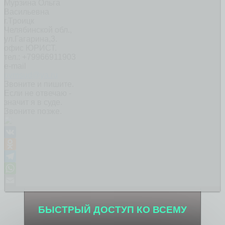
Мурзина Ольга
Васильевна
г.Троицк
Челябинской обл.,
ул.Гагарина,3.
офис ЮРИСТ.
тел.: +79966911903
e-mail
ovmsud@ya.ru
Звоните и пишите.
Если не отвечаю -
значит я в суде.
Звоните позже.
VK
Odnoklassniki
Telegram
WhatsApp
Email
БЫСТРЫЙ ДОСТУП КО ВСЕМУ