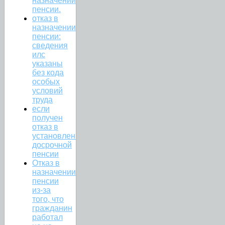
назначении
пенсии.
отказ в
назначении
пенсии:
сведения
илс
указаны
без кода
особых
условий
труда
если
получен
отказ в
установлении
досрочной
пенсии
Отказ в
назначении
пенсии
из-за
того, что
гражданин
работал