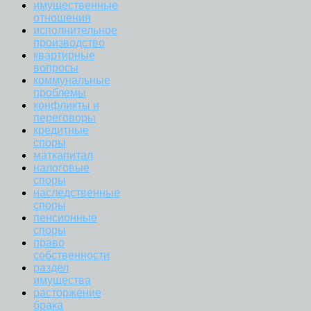
имущественные
отношения
исполнительное
производство
квартирные
вопросы
коммунальные
проблемы
конфликты и
переговоры
кредитные
споры
маткапитал
налоговые
споры
наследственные
споры
пенсионные
споры
право
собственности
раздел
имущества
расторжение
брака