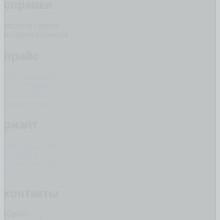
справки
чистота сделок
история объектов
прайс
консультации
подготовка
документов
иные услуги
риэлт
квартиры
дома
нежилые
нетиповые
земля
справки
контакты
Юрист