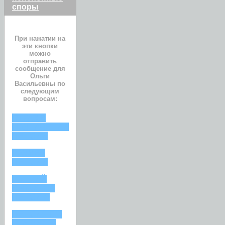
споры
При нажатии на
эти кнопки
можно
отправить
сообщение для
Ольги
Васильевны по
следующим
вопросам:
ОТКАЗ В
НАЗНАЧЕНИИ
ПЕНСИИ
РАЗМЕР
ПЕНСИИ
РАННИЙ
ВЫХОД НА
ПЕНСИЮ
ПЕНСИЯ ПО
СТАРОСТИ