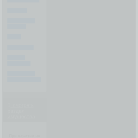
РАЗДЕЛ
СУДЕБНЫЕ
СПОРЫ
ДЕТИ
ФИНАНСЫ
ПОСЛЕ
РАЗВОДА
СОЗДАЙТЕ
ВАШ ВОПРОС
смотреть
раздел
имущества
При нажатии на