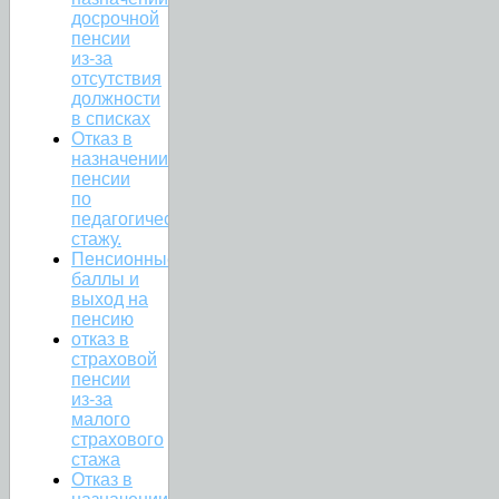
досрочной
пенсии
из-за
отсутствия
должности
в списках
Отказ в
назначении
пенсии
по
педагогическому
стажу.
Пенсионные
баллы и
выход на
пенсию
отказ в
страховой
пенсии
из-за
малого
страхового
стажа
Отказ в