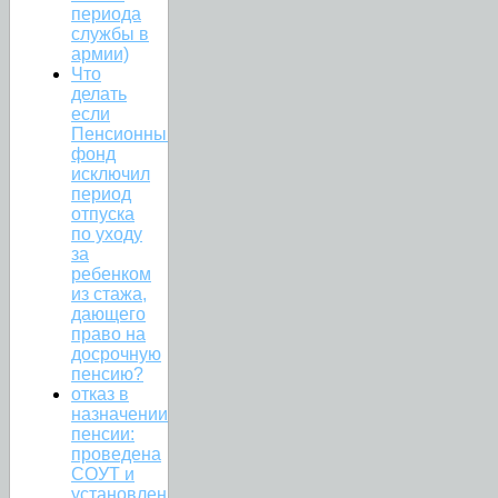
периода
службы в
армии)
Что
делать
если
Пенсионный
фонд
исключил
период
отпуска
по уходу
за
ребенком
из стажа,
дающего
право на
досрочную
пенсию?
отказ в
назначении
пенсии:
проведена
СОУТ и
установлен