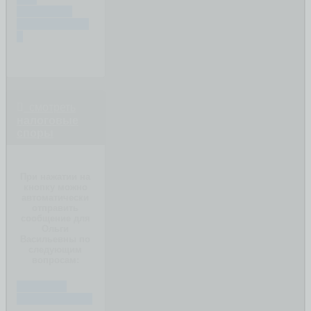
ОЦЕНИТЬ
ИМУЩЕСТВО
?
смотреть
налоговые
споры
При нажатии на
кнопку можно
автоматически
отправить
сообщение для
Ольги
Васильевны по
следующим
вопросам:
ПИШИТЕ
ВАШ ВОПРОС