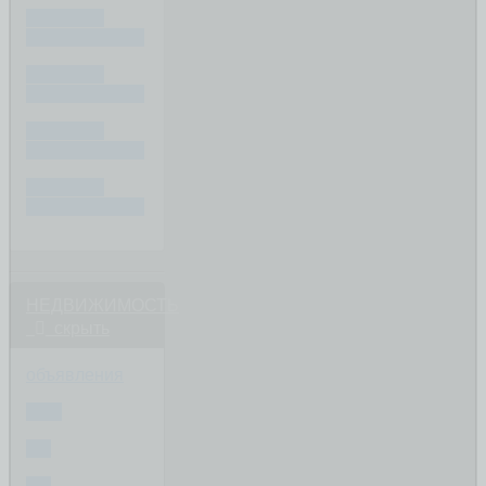
ПИШИТЕ
ВАШ ВОПРОС
ПИШИТЕ
ВАШ ВОПРОС
ПИШИТЕ
ВАШ ВОПРОС
ПИШИТЕ
ВАШ ВОПРОС
НЕДВИЖИМОСТЬ
скрыть
объявления
ВСЕ
1-К
2-К