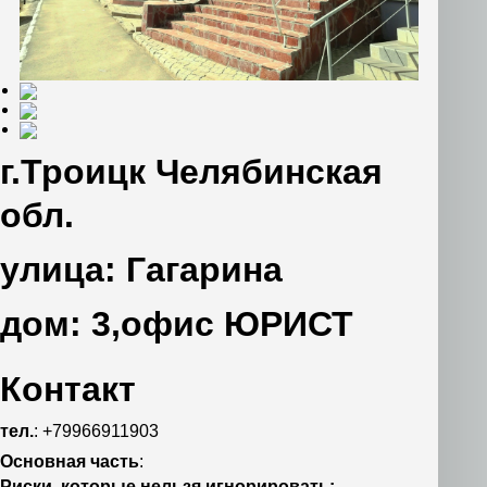
г.Троицк Челябинская
обл.
улица: Гагарина
дом: 3,офис ЮРИСТ
Контакт
тел.
: +79966911903
Основная часть
:
Риски, которые нельзя игнорировать: