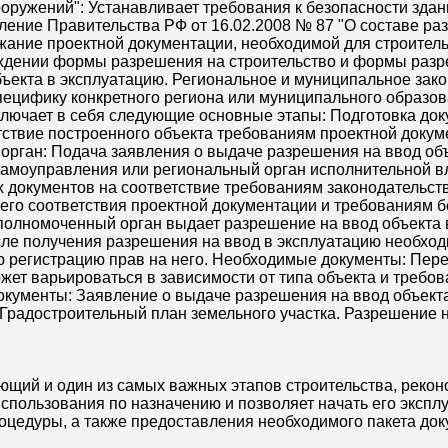
ооружений": Устанавливает требования к безопасности здан
ление Правительства РФ от 16.02.2008 № 87 "О составе ра
жание проектной документации, необходимой для строитель
рждении формы разрешения на строительство и формы разре
ъекта в эксплуатацию. Региональное и муниципальное зако
ецифику конкретного региона или муниципального образов
ключает в себя следующие основные этапы: Подготовка до
ствие построенного объекта требованиям проектной докуме
рган: Подача заявления о выдаче разрешения на ввод объ
самоуправления или региональный орган исполнительной вл
документов на соответствие требованиям законодательств
 его соответствия проектной документации и требованиям 
уполномоченный орган выдает разрешение на ввод объекта 
осле получения разрешения на ввод в эксплуатацию необхо
ю регистрацию прав на него. Необходимые документы: Пер
жет варьироваться в зависимости от типа объекта и требов
окументы: Заявление о выдаче разрешения на ввод объекта
радостроительный план земельного участка. Разрешение н
щий и один из самых важных этапов строительства, реконс
пользования по назначению и позволяет начать его эксплу
оцедуры, а также предоставления необходимого пакета док