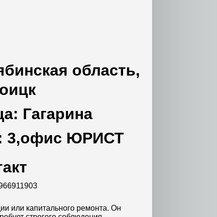
ябинская область,
роицк
ца: Гагарина
: 3,офис ЮРИСТ
такт
9966911903
ии или капитального ремонта. Он
требует строгого соблюдения