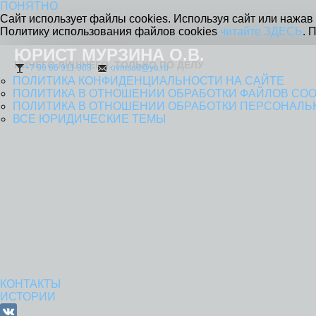
ПОНЯТНО
Сайт использует файлы cookies. Используя сайт или нажав 
Политику использования файлов cookies
читайте ЗДЕСЬ
. 
ЮРИСТ МУРЗИНА О.В.
НИЧЕГО ЛИШНЕГО. ТОЛЬКО ПО ДЕЛУ
+7 99 66 911 903
ovmsud@ya.ru
ПОЛИТИКА КОНФИДЕНЦИАЛЬНОСТИ НА САЙТЕ
ПОЛИТИКА В ОТНОШЕНИИ ОБРАБОТКИ ФАЙЛОВ COO
ПОЛИТИКА В ОТНОШЕНИИ ОБРАБОТКИ ПЕРСОНАЛЬ
ВСЕ ЮРИДИЧЕСКИЕ ТЕМЫ
КОНТАКТЫ
ИСТОРИИ