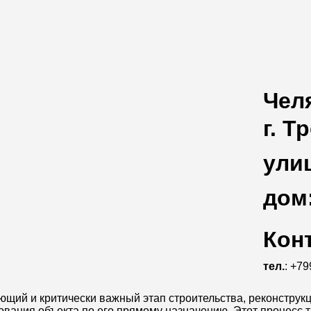
Чел
г. Т
ули
дом
Кон
тел.
: +7
щий и критически важный этап строительства, реконструкц
ования объекта по его прямому назначению. Этот процесс 