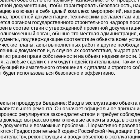
тной документации, чтобы гарантировать безопасность, на
ацию включает в себя целый комплекс мероприятий, напра
ана, проектной документации, техническим регламентам и 
ается органом государственного строительного надзора пос
роен в соответствии с утвержденной проектной документаци
олномоченный орган, обычно это местная администрация, 
окументы, подтверждающие соответствие объекта всем уст
нические планы, акты выполненных работ и другие необход
нных документов и, в случае их соответствия, выдает раз
егистрации права собственности на объект недвижимости. 
ся, а любые сделки с ним будут недействительными. Таким 
ебующий внимательного отношения к деталям и строгого со
кт будет использоваться безопасно и эффективно.
екты и процедура Введение: Ввод в эксплуатацию объекта
и капитального ремонта. Он означает официальное признан
 процесс регулируется законодательством и требует соблюд
м докладе мы рассмотрим ключевые аспекты ввода в экспл
ые документы и возможные проблемы. Нормативно-правова
яются: Градостроительный кодекс Российской Федерации (
оительству, реконструкции и вводу объектов в эксплуатаци