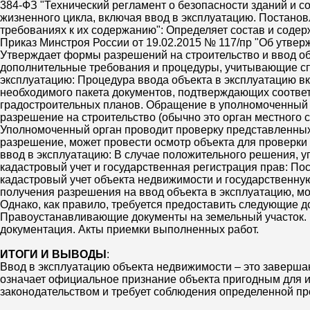
384-ФЗ "Технический регламент о безопасности зданий и с
жизненного цикла, включая ввод в эксплуатацию. Постанов
требованиях к их содержанию": Определяет состав и содер
Приказ Минстроя России от 19.02.2015 № 117/пр "Об утве
Утверждает формы разрешений на строительство и ввод об
дополнительные требования и процедуры, учитывающие сп
эксплуатацию: Процедура ввода объекта в эксплуатацию в
необходимого пакета документов, подтверждающих соответ
градостроительных планов. Обращение в уполномоченный о
разрешение на строительство (обычно это орган местного 
Уполномоченный орган проводит проверку представленных 
разрешение, может провести осмотр объекта для проверки
ввод в эксплуатацию: В случае положительного решения, 
кадастровый учет и государственная регистрация прав: П
кадастровый учет объекта недвижимости и государственну
получения разрешения на ввод объекта в эксплуатацию, мо
Однако, как правило, требуется предоставить следующие д
Правоустанавливающие документы на земельный участок. Г
документация. Акты приемки выполненных работ.
ИТОГИ И ВЫВОДЫ
:
Ввод в эксплуатацию объекта недвижимости – это завершаю
означает официальное признание объекта пригодным для ис
законодательством и требует соблюдения определенной пр