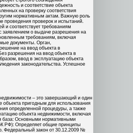
дежность и соответствие объекта
вленных на проверку соответствия
другим нормативным актам. Важную роль
ле проведения проверок и испытаний.
ей и соответствует требованиям
с заявлением о выдаче разрешения на
ановленным требованиям, включая
имые документы. Орган,
решение на ввод объекта в
Без разрешения на ввод объекта в
образом, ввод в эксплуатацию объекта
блюдения законодательства. Успешное
 недвижимости – это завершающий и один
ие объекта пригодным для использования
ения определенной процедуры, а также
уатацию объекта недвижимости, включая
я база: Основными нормативными
ГрК РФ): Определяет общие принципы
ю. Федеральный закон от 30.12.2009 №