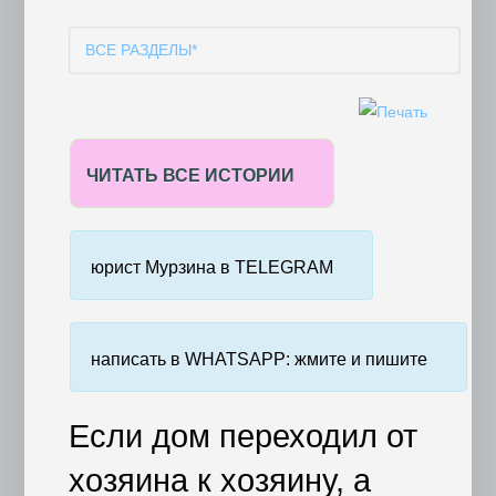
ПЕРСОНАЛЬНЫХ ДАННЫХ
ВСЕ РАЗДЕЛЫ*
ВСЕ ЮРИДИЧЕСКИЕ ТЕМЫ
ЮРИСТИКА
ВСЕ ЮРИДИЧЕСКИЕ ТЕМЫ
УЧИМСЯ НА ЧУЖИХ ОШИБКАХ
СЕМЕЙНЫЕ СПОРЫ
ЧИТАТЬ ВСЕ ИСТОРИИ
ПЕНСИОННЫЕ СПОРЫ
ПЕРЕГОВОРЫ
РАСТОРЖЕНИЕ БРАКА*
юрист Мурзина в TELEGRAM
АЛИМЕНТЫ
ЗЕМЕЛЬНЫЕ СПОРЫ
КРЕДИТНЫЕ СПОРЫ
написать в WHATSAPP: жмите и пишите
ДОЛГОВЫЕ СПОРЫ
НАЛОГОВЫЕ СПОРЫ
Если дом переходил от
НАСЛЕДСТВЕННЫЕ СПОРЫ
ТРУДОВЫЕ СПОРЫ
хозяина к хозяину, а