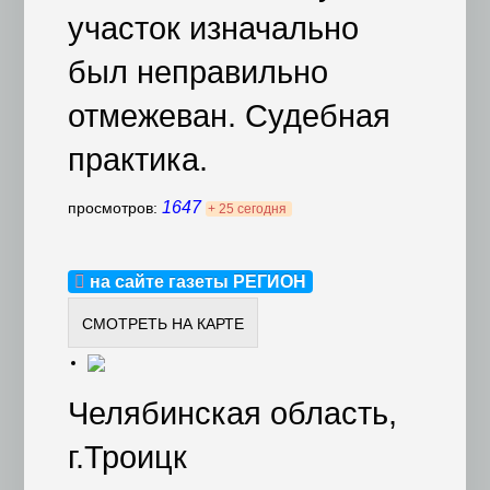
РЕКОНСТРУКЦИЯ НЕДВИЖИМОСТИ
участок изначально
ИМУЩЕСТВЕННЫЕ ОТНОШЕНИЯ
был неправильно
3-КОМНАТНЫЕ
НЕДВИЖИМОСТЬ
2-КОМНАТНЫЕ
ПРАЙС
отмежеван. Судебная
1-КОМНАТНЫЕ
АРХИВЫ
практика.
ЖИЛЫЕ ДОМА
КОНТАКТЫ
КВАРТИРЫ НЕТИПОВЫЕ
ИСТОРИИ
1647
просмотров:
+ 25 сегодня
НЕЖИЛЫЕ
ЗЕМЛЯ
4 И > КОМНАТ
на сайте газеты РЕГИОН
ПО УЛИЦАМ
ПО КАТЕГОРИЯМ
АДРЕСНАЯ СПРАВКА
СУДЕБНАЯ СПРАВКА
Челябинская область,
АРХИВ ПО ЗЕМЕЛЬНЫМ СПОРАМ
г.Троицк