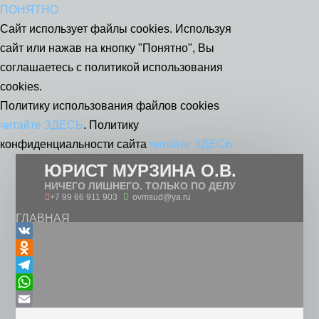
ПОНЯТНО
Сайт использует файлы cookies. Используя
сайт или нажав на кнопку "Понятно", Вы
соглашаетесь с политикой использования
cookies.
Политику использования файлов cookies
читайте ЗДЕСЬ
. Политику
конфиденциальности сайта
читайте ЗДЕСЬ
ЮРИСТ МУРЗИНА О.В.
НИЧЕГО ЛИШНЕГО. ТОЛЬКО ПО ДЕЛУ
+7 99 66 911 903
ovmsud@ya.ru
ГЛАВНАЯ
ПОЛИТИКА КОНФИДЕНЦИАЛЬНОСТИ НА
VK
САЙТЕ
Odnoklassniki
ПОЛИТИКА В ОТНОШЕНИИ ОБРАБОТКИ
Telegram
ФАЙЛОВ COOKIES
WhatsApp
ПОЛИТИКА В ОТНОШЕНИИ ОБРАБОТКИ
Email