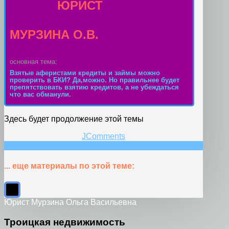
ЮРИСТ
МУРЗИНА О.В.
основная тема:
Взятые аферистами кредиты и займы можно
проверить в БКИ? Да,можно. Но правильнее будет
препятствовать взятию кредитов, а не убеждаться
что вас обманули.
Здесь будет продолжение этой темы
JComments
НАЗАД
... еще материалы по этой теме:
Юрист Мурзина Ольга Васильевна
Троицкая недвижимость