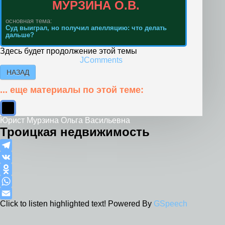
МУРЗИНА О.В.
основная тема:
Суд выиграл, но получил апелляцию: что делать
дальше?
Здесь будет продолжение этой темы
JComments
НАЗАД
... еще материалы по этой теме:
Юрист Мурзина Ольга Васильевна
Троицкая недвижимость
Telegram
VK
Odnoklassniki
WhatsApp
Click to listen highlighted text!
Powered By
GSpeech
Email