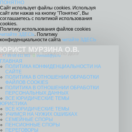
ПОНЯТНО
Сайт использует файлы cookies. Используя
сайт или нажав на кнопку "Понятно", Вы
соглашаетесь с политикой использования
cookies.
Политику использования файлов cookies
читайте ЗДЕСЬ
. Политику
конфиденциальности сайта
читайте ЗДЕСЬ
ЮРИСТ МУРЗИНА О.В.
НИЧЕГО ЛИШНЕГО. ТОЛЬКО ПО ДЕЛУ
+7 99 66 911 903
ovmsud@ya.ru
ГЛАВНАЯ
ПОЛИТИКА КОНФИДЕНЦИАЛЬНОСТИ НА
САЙТЕ
ПОЛИТИКА В ОТНОШЕНИИ ОБРАБОТКИ
ФАЙЛОВ COOKIES
ПОЛИТИКА В ОТНОШЕНИИ ОБРАБОТКИ
ПЕРСОНАЛЬНЫХ ДАННЫХ
ВСЕ ЮРИДИЧЕСКИЕ ТЕМЫ
ЮРИСТИКА
ВСЕ ЮРИДИЧЕСКИЕ ТЕМЫ
УЧИМСЯ НА ЧУЖИХ ОШИБКАХ
СЕМЕЙНЫЕ СПОРЫ
ПЕНСИОННЫЕ СПОРЫ
ПЕРЕГОВОРЫ