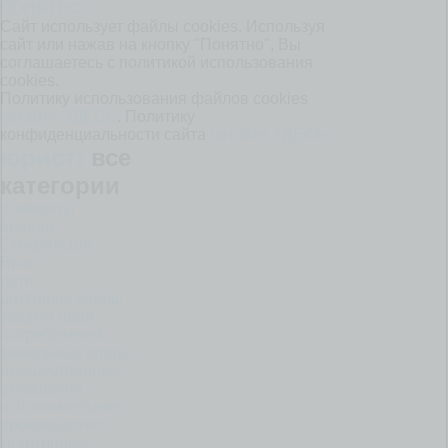
ПОНЯТНО
Сайт использует файлы cookies. Используя
сайт или нажав на кнопку "Понятно", Вы
соглашаетесь с политикой использования
cookies.
Политику использования файлов cookies
читайте ЗДЕСЬ
. Политику
конфиденциальности сайта
читайте ЗДЕСЬ
юрист:
все
категории
алименты
аренда
банкротство
Брак
дети
долговые споры
защита прав
потребителей
земельные споры
имущественные
отношения
исполнительное
производство
квартирные