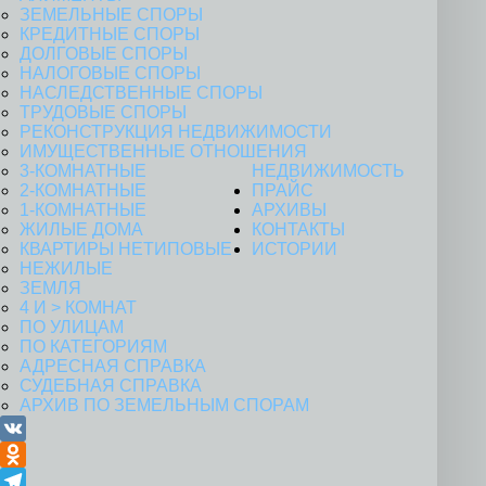
назначении
ЗЕМЕЛЬНЫЕ СПОРЫ
ПРОДАЖИ
досрочной
КРЕДИТНЫЕ СПОРЫ
пенсии из-за
ДОЛГОВЫЕ СПОРЫ
отсутствия
НАЛОГОВЫЕ СПОРЫ
должности в
НАСЛЕДСТВЕННЫЕ СПОРЫ
списках
ТРУДОВЫЕ СПОРЫ
Что делать
РЕКОНСТРУКЦИЯ НЕДВИЖИМОСТИ
если
ИМУЩЕСТВЕННЫЕ ОТНОШЕНИЯ
Пенсионный
3-КОМНАТНЫЕ
НЕДВИЖИМОСТЬ
фонд исключил
2-КОМНАТНЫЕ
ПРАЙС
период отпуска
1-КОМНАТНЫЕ
АРХИВЫ
по уходу за
ЖИЛЫЕ ДОМА
КОНТАКТЫ
ребенком из
КВАРТИРЫ НЕТИПОВЫЕ
ИСТОРИИ
стажа,
НЕЖИЛЫЕ
дающего право
ЗЕМЛЯ
на досрочную
4 И > КОМНАТ
пенсию?
ПО УЛИЦАМ
Отказ в
ПО КАТЕГОРИЯМ
назначении
АДРЕСНАЯ СПРАВКА
пенсии по
СУДЕБНАЯ СПРАВКА
педагогическому
АРХИВ ПО ЗЕМЕЛЬНЫМ СПОРАМ
стажу.
Право
VK
электросварщика
на досрочную
Odnoklassniki