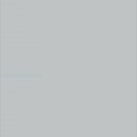
вопросы
коммунальные
проблемы
конфликты и
переговоры
кредитные споры
маткапитал
налоговые споры
наследственные
споры
пенсионные споры
право
собственности
раздел имущества
расторжение брака
реконструкция
семейные споры
страховые случаи
строительство
судебные процессы
трудовые споры
ущербы
Финансы
Архивы судебных
дел