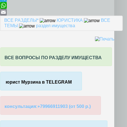
страховую
Telegram
пенсию(включение
WhatsApp
в стаж периода
службы в
Email
ВСЕ РАЗДЕЛЫ*
ЮРИСТИКА
ВСЕ
армии)
ТЕМЫ
раздел имущества
недополученная
пенсия
Учёт стажа при
расчете пенсии
отказ в
страховой
ВСЕ ВОПРОСЫ ПО РАЗДЕЛУ ИМУЩЕСТВА
пенсии из-за
малого
страхового
стажа
отказ в
юрист Мурзина в TELEGRAM
назначении
пенсии:
проведена
СОУТ и
установлен
консультация:+79966911903 (от 500 р.)
класс условий
труда
допустимый