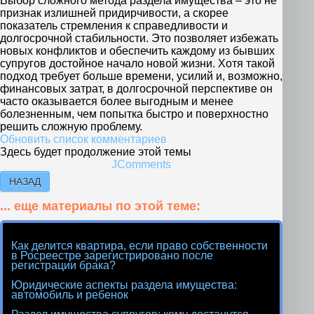
Выбор сложного метода раздела имущества – это не
признак излишней придирчивости, а скорее
показатель стремления к справедливости и
долгосрочной стабильности. Это позволяет избежать
новых конфликтов и обеспечить каждому из бывших
супругов достойное начало новой жизни. Хотя такой
подход требует больше времени, усилий и, возможно,
финансовых затрат, в долгосрочной перспективе он
часто оказывается более выгодным и менее
болезненным, чем попытка быстро и поверхностно
решить сложную проблему.
Обновить список комментариев
Здесь будет продолжение этой темы
JComments
НАЗАД
... еще материалы по этой теме:
Как делится квартира, если право собственности
в Росреестре зарегистрировано после
регистрации брака?
Юридические аспекты раздела имущества:
автомобиль и ребенок