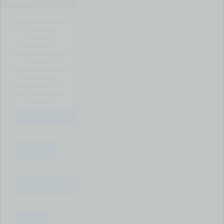
брака
При нажатии на
эти кнопки
можно
отправить
сообщение для
Ольги
Васильевны по
вопросам,
связанным с
расторжением
брака:
ИМУЩЕСТВО
РАЗДЕЛ
СУДЕБНЫЕ СПОРЫ
ДЕТИ