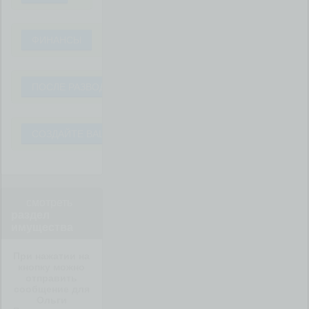
ФИНАНСЫ
ПОСЛЕ РАЗВОДА
СОЗДАЙТЕ ВАШ ВОПРОС
смотреть
раздел
имущества
При нажатии на
кнопку можно
отправить
сообщение для
Ольги