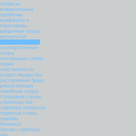
вопросы
коммунальные
проблемы
конфликты и
переговоры
кредитные споры
маткапитал
налоговые споры
наследственные
споры
пенсионные споры
право
собственности
раздел имущества
расторжение брака
реконструкция
семейные споры
страховые случаи
строительство
судебные процессы
трудовые споры
ущербы
Финансы
Архивы судебных
дел