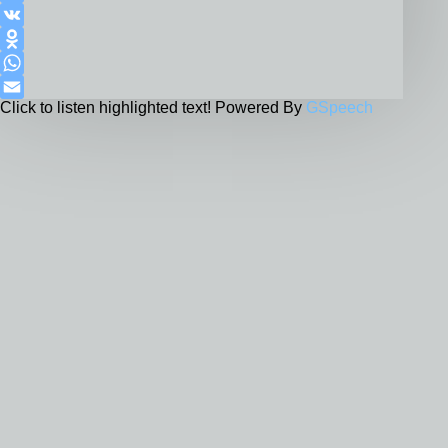
Telegram
VK
Odnoklassniki
WhatsApp
Click to listen highlighted text!
Powered By
GSpeech
Email