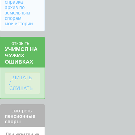
справка
архив по
земельным
спорам
мои истории
открыть
УЧИМСЯ НА
ЧУЖИХ
ОШИБКАХ
...ЧИТАТЬ
/
СЛУШАТЬ
смотреть
пенсионные
споры
При нажатии на