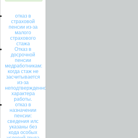
отказ в
страховой
пенсии из-за
малого
страхового
стажа
Отказ в
досрочной
пенсии
медработникам:
когда стаж не
засчитывается
из-за
неподтвержденного
характера
работы.
отказ в
назначении
пенсии:
сведения илс
указаны без
кода особых
условий труда