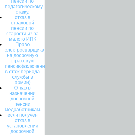
пенсии по
педагогическому
стажу.
отказ в
страховой
пенсии по
старости из-за
малого ИПК
Право
электросварщика
на досрочную
страховую
пенсию(включение
в стаж периода
службы в
армии)
Отказ в
назначении
досрочной
пенсии
медработникам.
если получен
отказ в
установлении
досрочной