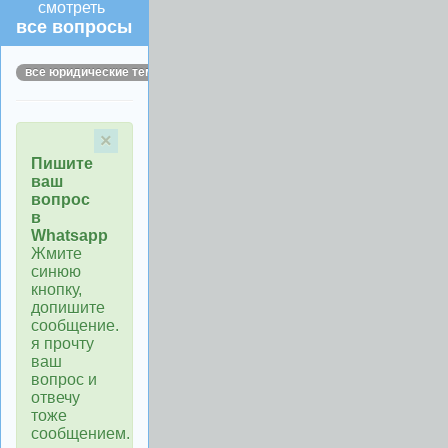
смотреть
все вопросы
все юридические темы
×
Пишите
ваш
вопрос
в
Whatsapp
Жмите
синюю
кнопку,
допишите
сообщение.
я прочту
ваш
вопрос и
отвечу
тоже
сообщением.