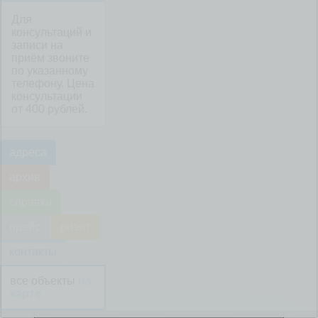
Для
консультаций и
записи на
приём звоните
по указанному
телефону. Цена
консультации
от 400 рублей.
адреса
архив
справки
прайс
риэлт
контакты
все объекты
на
карте