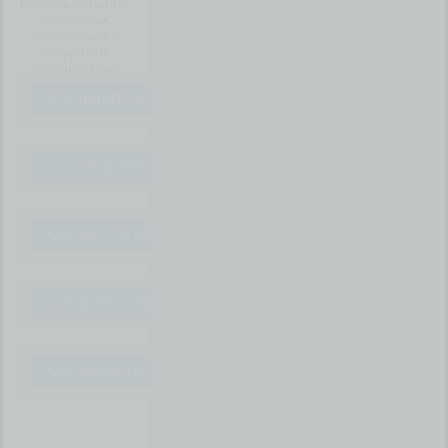
Васильевны по
вопросам,
связанным с
разделом
имущества:
ЧТО ДЕЛИТСЯ ПРИ РАЗВОДЕ?
ЧТО НЕ ДЕЛИТСЯ ПРИ РАЗВОДЕ?
КАК ДЕЛИТЬ КРЕДИТ ?
КАК ДЕЛИТЬ ИПОТЕКУ ?
КАК ОЦЕНИТЬ ИМУЩЕСТВО ?