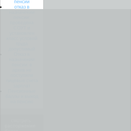
пенсии
отказ в
назначении
пенсии:
проведена
СОУТ и
установлен
класс условий
труда
допустимый
Отказ в
назначении
пенсии: в
архив не
поступили
лицевые счета
зарплат
Пенсионные
баллы и выход
на пенсию
смотреть
расторжение