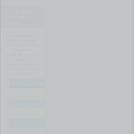
смотреть
налоговые
споры
При нажатии на
кнопку можно
автоматически
отправить
сообщение для
Ольги
Васильевны по
следующим
вопросам:
ПИШИТЕ ВАШ ВОПРОС
ПИШИТЕ ВАШ ВОПРОС
ПИШИТЕ ВАШ ВОПРОС