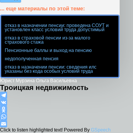
... еще материалы по этой теме:
отказ в назначении пенсии: проведена СОУТ и
установлен класс условий труда допустимый
отказ в страховой пенсии из-за малого
страхового стажа
Пенсионные баллы и выход на пенсию
недополученная пенсия
отказ в назначении пенсии: сведения илс
указаны без кода особых условий труда
Юрист Мурзина Ольга Васильевна
Троицкая недвижимость
Telegram
VK
Odnoklassniki
WhatsApp
Click to listen highlighted text!
Powered By
GSpeech
Email