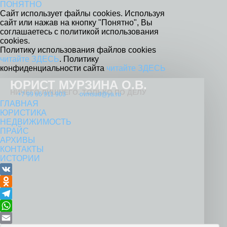
ПОНЯТНО
Сайт использует файлы cookies. Используя
сайт или нажав на кнопку "Понятно", Вы
соглашаетесь с политикой использования
cookies.
Политику использования файлов cookies
читайте ЗДЕСЬ
. Политику
конфиденциальности сайта
читайте ЗДЕСЬ
ЮРИСТ МУРЗИНА О.В.
НИЧЕГО ЛИШНЕГО. ТОЛЬКО ПО ДЕЛУ
+7 99 66 911 903
ovmsud@ya.ru
ГЛАВНАЯ
ЮРИСТИКА
НЕДВИЖИМОСТЬ
ПРАЙС
АРХИВЫ
КОНТАКТЫ
ИСТОРИИ
VK
Odnoklassniki
Telegram
WhatsApp