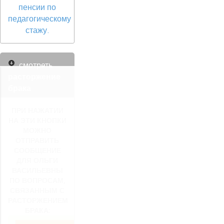
пенсии по
педагогическому
стажу.
смотреть
расторжение
брака
ПРИ НАЖАТИИ
НА ЭТИ КНОПКИ
МОЖНО
ОТПРАВИТЬ
СООБЩЕНИЕ
ДЛЯ ОЛЬГИ
ВАСИЛЬЕВНЫ
ПО ВОПРОСАМ,
СВЯЗАННЫМ С
РАСТОРЖЕНИЕМ
БРАКА: