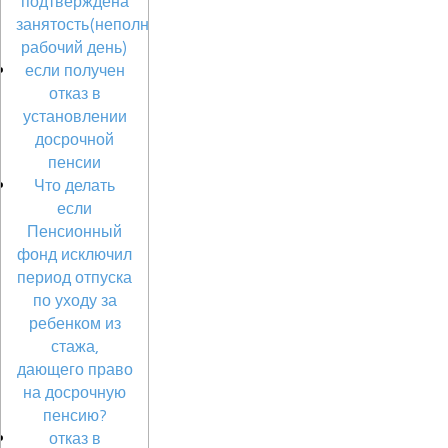
подтверждена
занятость(неполный
рабочий день)
если получен
отказ в
установлении
досрочной
пенсии
Что делать
если
Пенсионный
фонд исключил
период отпуска
по уходу за
ребенком из
стажа,
дающего право
на досрочную
пенсию?
отказ в