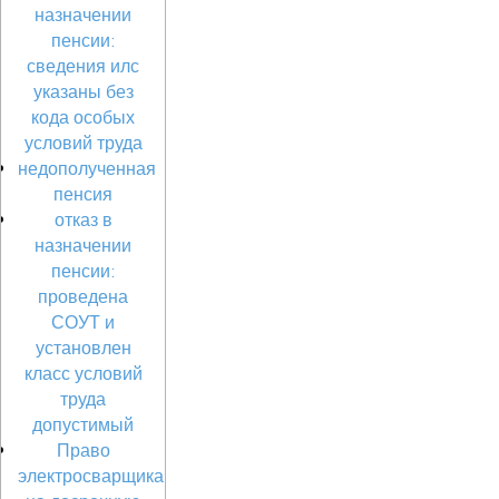
назначении
пенсии:
сведения илс
указаны без
кода особых
условий труда
недополученная
пенсия
отказ в
назначении
пенсии:
проведена
СОУТ и
установлен
класс условий
труда
допустимый
Право
электросварщика