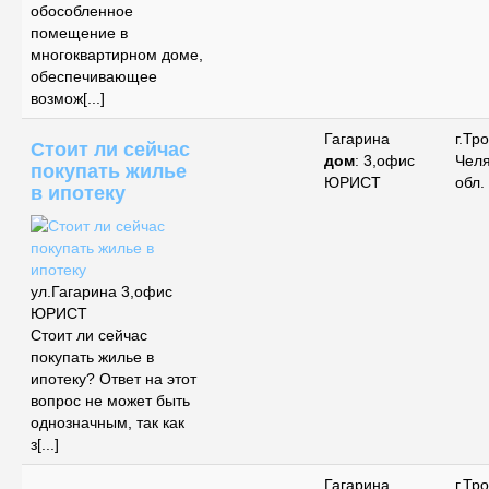
обособленное
помещение в
многоквартирном доме,
обеспечивающее
возмож[...]
Гагарина
г.Тр
Стоит ли сейчас
дом
: 3,офис
Чел
покупать жилье
ЮРИСТ
обл.
в ипотеку
ул.Гагарина 3,офис
ЮРИСТ
Стоит ли сейчас
покупать жилье в
ипотеку? Ответ на этот
вопрос не может быть
однозначным, так как
з[...]
Гагарина
г.Тр