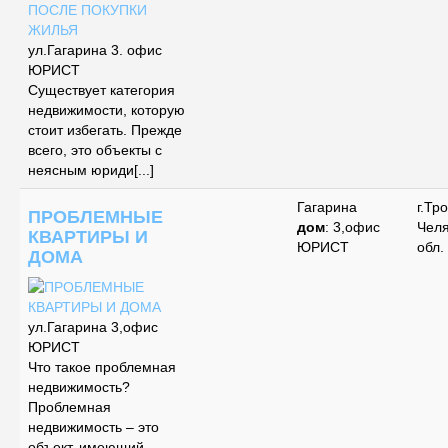
ул.Гагарина 3. офис
ЮРИСТ
Существует категория
недвижимости, которую
стоит избегать. Прежде
всего, это объекты с
неясным юриди[...]
Гагарина
г.Тр
ПРОБЛЕМНЫЕ
дом
: 3,офис
Чел
КВАРТИРЫ И
ЮРИСТ
обл.
ДОМА
ул.Гагарина 3,офис
ЮРИСТ
Что такое проблемная
недвижимость?
Проблемная
недвижимость – это
объект, имеющий