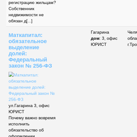
регистрацию жильцам?
Собственник
недвижимости не
обязан д[...]
Гагарина
Чел
Маткапитал:
дом
: 3, офис
обла
обязательное
ЮРИСТ
г.Тр
выделение
долей:
Федеральный
закон № 256-ФЗ
ул.Гагарина 3, офис
ЮРИСТ
Почему важно вовремя
исполнить
обязательство об
оформлении