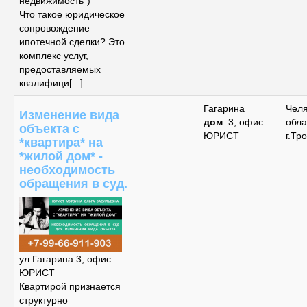
недвижимость")
Что такое юридическое
сопровождение
ипотечной сделки? Это
комплекс услуг,
предоставляемых
квалифици[...]
Гагарина
Чел
Изменение вида
дом
: 3, офис
обла
объекта с
ЮРИСТ
г.Тр
*квартира* на
*жилой дом* -
необходимость
обращения в суд.
ул.Гагарина 3, офис
ЮРИСТ
Квартирой признается
структурно