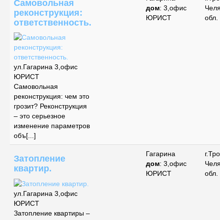
Самовольная
дом
: 3,офис
Чел
реконструкция:
ЮРИСТ
обл.
ответственность.
ул.Гагарина 3,офис
ЮРИСТ
Самовольная
реконструкция: чем это
грозит? Реконструкция
– это серьезное
изменение параметров
объ[...]
Гагарина
г.Тр
Затопление
дом
: 3,офис
Чел
квартир.
ЮРИСТ
обл.
ул.Гагарина 3,офис
ЮРИСТ
Затопление квартиры –