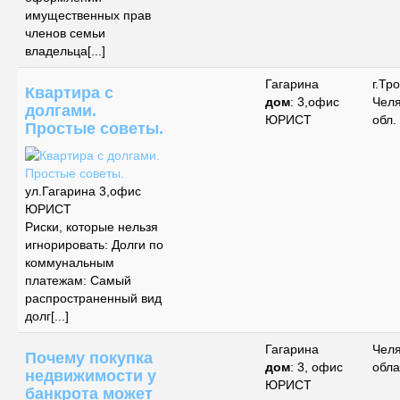
имущественных прав
членов семьи
владельца[...]
Гагарина
г.Тр
Квартира с
дом
: 3,офис
Чел
долгами.
ЮРИСТ
обл.
Простые советы.
ул.Гагарина 3,офис
ЮРИСТ
Риски, которые нельзя
игнорировать: Долги по
коммунальным
платежам: Самый
распространенный вид
долг[...]
Гагарина
Чел
Почему покупка
дом
: 3, офис
обла
недвижимости у
ЮРИСТ
банкрота может