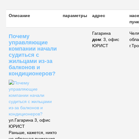
Описание
параметры
адрес
нас
пунк
Гагарина
Чел
Почему
дом
: 3, офис
обла
управляющие
ЮРИСТ
г.Тр
компании начали
судиться с
жильцами из-за
балконов и
кондиционеров?
ул.Гагарина 3, офис
ЮРИСТ
Раньше, кажется, никто
не обращал внимания