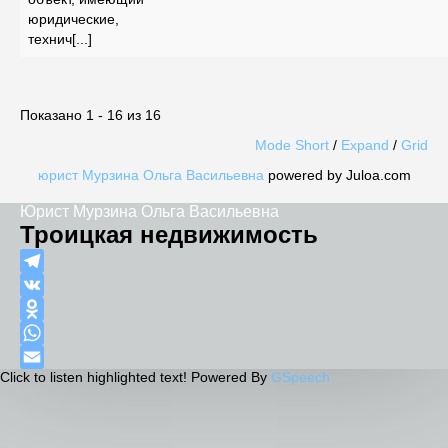
юридические,
технич[...]
Показано 1 - 16 из 16
Mode Short
/
Expand
/
Grid
юрист Мурзина Ольга Васильевна
powered by Juloa.com
Юрист Мурзина Ольга Васильевна
Троицкая недвижимость
Telegram
VK
Odnoklassniki
WhatsApp
Click to listen highlighted text!
Powered By
GSpeech
Email