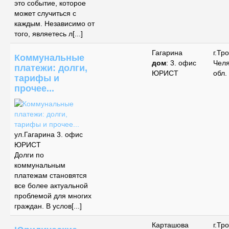
это событие, которое
может случиться с
каждым. Независимо от
того, являетесь л[...]
Гагарина
г.Тр
Коммунальные
дом
: 3. офис
Чел
платежи: долги,
ЮРИСТ
обл.
тарифы и
прочее...
ул.Гагарина 3. офис
ЮРИСТ
Долги по
коммунальным
платежам становятся
все более актуальной
проблемой для многих
граждан. В услов[...]
Карташова
г.Тр