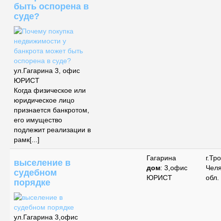
быть оспорена в
суде?
ул.Гагарина 3, офис
ЮРИСТ
Когда физическое или
юридическое лицо
признается банкротом,
его имущество
подлежит реализации в
рамк[...]
Гагарина
г.Тр
выселение в
дом
: 3,офис
Чел
судебном
ЮРИСТ
обл.
порядке
ул.Гагарина 3,офис