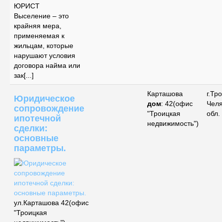
ЮРИСТ
Выселение – это
крайняя мера,
применяемая к
жильцам, которые
нарушают условия
договора найма или
зак[...]
Карташова
г.Тр
Юридическое
дом
: 42(офис
Чел
сопровождение
"Троицкая
обл.
ипотечной
недвижимость")
сделки:
основные
параметры.
ул.Карташова 42(офис
"Троицкая