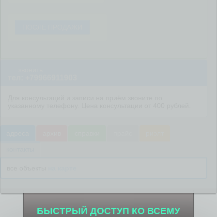
ПОСЛЕ ПРОДАЖИ
звонить
тел: +79966911903
Для консультаций и записи на приём звоните по
указанному телефону. Цена консультации от 400 рублей.
адреса
архив
справки
прайс
риэлт
контакты
все объекты
на карте
БЫСТРЫЙ ДОСТУП КО ВСЕМУ