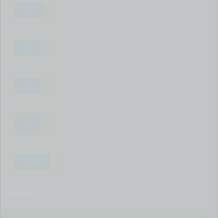
ВСЕ
1-К
2-К
3-К
ДОМА
на карте