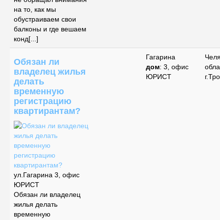
на то, как мы
обустраиваем свои
балконы и где вешаем
конд[...]
Гагарина
Чел
Обязан ли
дом
: 3, офис
обла
владелец жилья
ЮРИСТ
г.Тр
делать
временную
регистрацию
квартирантам?
ул.Гагарина 3, офис
ЮРИСТ
Обязан ли владелец
жилья делать
временную