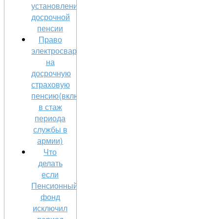
установлении
досрочной
пенсии
Право
электросварщика
на
досрочную
страховую
пенсию(включение
в стаж
периода
службы в
армии)
Что
делать
если
Пенсионный
фонд
исключил