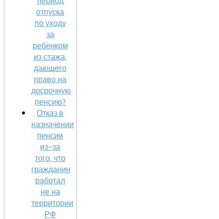
период
отпуска
по уходу
за
ребенком
из стажа,
дающего
право на
досрочную
пенсию?
Отказ в
назначении
пенсии
из-за
того, что
гражданин
работал
не на
территории
РФ