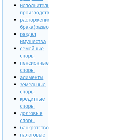
исполнительное
производство
расторжение
брака(развод)
раздел
имущества
семейные
споры
пенсионные
споры
алименты
земельные
споры
кредитные
споры
долговые
споры
банкротство
налоговые