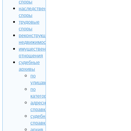
споры
наследственные
споры
трудовые
споры
реконструкция
недвижимости
имущественные
отношения
судебные
архивы
по
улицам
по
категориям
адресная
справка
судебная
справка
архив