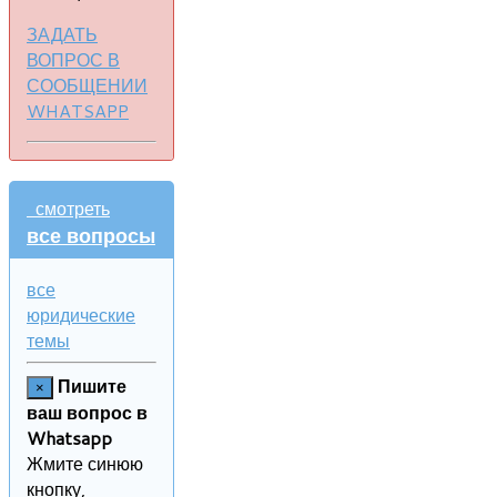
ЗАДАТЬ
ВОПРОС В
СООБЩЕНИИ
WHATSAPP
смотреть
все вопросы
все
юридические
темы
Пишите
×
ваш вопрос в
Whatsapp
Жмите синюю
кнопку,