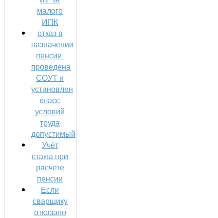
малого
ИПК
отказ в
назначении
пенсии:
проведена
СОУТ и
установлен
класс
условий
труда
допустимый
Учёт
стажа при
расчете
пенсии
Если
сварщику
отказано