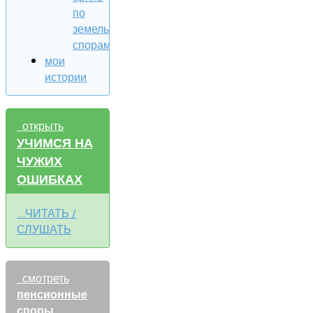
по
земельным
спорам
мои
истории
открыть
УЧИМСЯ НА
ЧУЖИХ
ОШИБКАХ
...ЧИТАТЬ /
СЛУШАТЬ
смотреть
пенсионные
споры