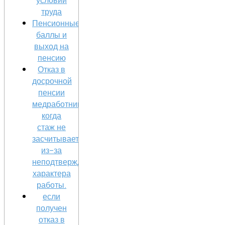
труда
Пенсионные
баллы и
выход на
пенсию
Отказ в
досрочной
пенсии
медработникам:
когда
стаж не
засчитывается
из-за
неподтвержденного
характера
работы.
если
получен
отказ в