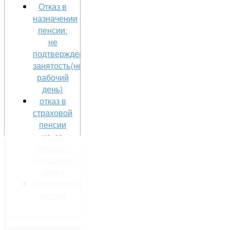
Отказ в
назначении
пенсии:
не
подтверждена
занятость(неполный
рабочий
день)
отказ в
страховой
пенсии
из-за
малого
страхового
стажа
недополученная
пенсия