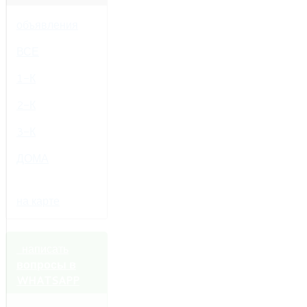
объявления
ВСЕ
1-К
2-К
3-К
ДОМА
на карте
написать
вопросы в
WHATSAPP