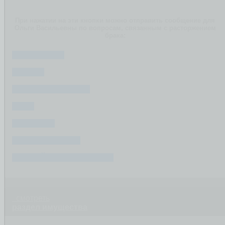
При нажатии на эти кнопки можно отправить сообщение для
Ольги Васильевны по вопросам, связанным с расторжением
брака:
ИМУЩЕСТВО
РАЗДЕЛ
СУДЕБНЫЕ СПОРЫ
ДЕТИ
ФИНАНСЫ
ПОСЛЕ РАЗВОДА
СОЗДАЙТЕ ВАШ ВОПРОС
смотреть
раздел имущества