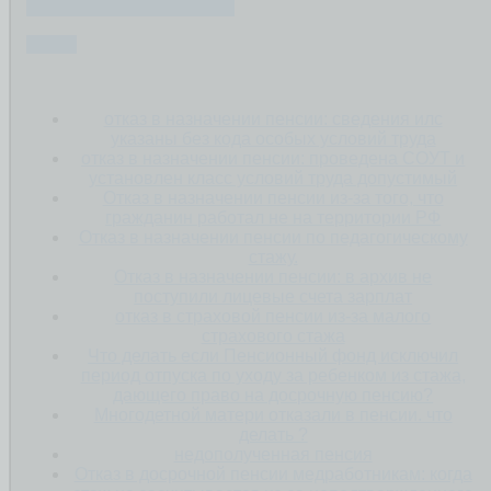
ПЕНСИЯ ПО СТАРОСТИ
СТАЖ
отказ в назначении пенсии: сведения илс
указаны без кода особых условий труда
отказ в назначении пенсии: проведена СОУТ и
установлен класс условий труда допустимый
Отказ в назначении пенсии из-за того, что
гражданин работал не на территории РФ
Отказ в назначении пенсии по педагогическому
стажу.
Отказ в назначении пенсии: в архив не
поступили лицевые счета зарплат
отказ в страховой пенсии из-за малого
страхового стажа
Что делать если Пенсионный фонд исключил
период отпуска по уходу за ребенком из стажа,
дающего право на досрочную пенсию?
Многодетной матери отказали в пенсии. что
делать ?
недополученная пенсия
Отказ в досрочной пенсии медработникам: когда