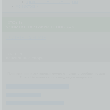
архив по земельным спорам
мои истории
открыть
УЧИМСЯ НА ЧУЖИХ ОШИБКАХ
...ЧИТАТЬ / СЛУШАТЬ
смотреть
пенсионные споры
При нажатии на эти кнопки можно отправить сообщение для
Ольги Васильевны по следующим вопросам:
ОТКАЗ В НАЗНАЧЕНИИ ПЕНСИИ
РАЗМЕР ПЕНСИИ
РАННИЙ ВЫХОД НА ПЕНСИЮ