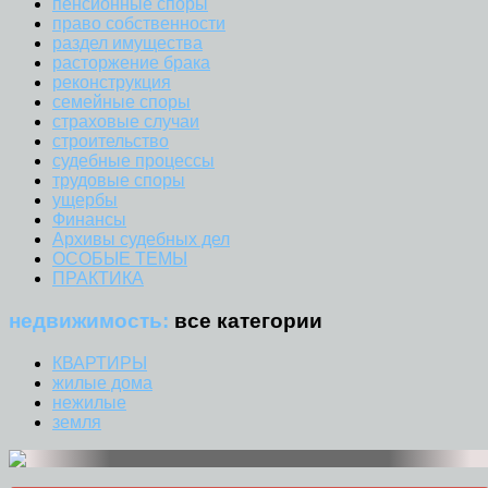
пенсионные споры
право собственности
раздел имущества
расторжение брака
реконструкция
семейные споры
страховые случаи
строительство
судебные процессы
трудовые споры
ущербы
Финансы
Архивы судебных дел
ОСОБЫЕ ТЕМЫ
ПРАКТИКА
недвижимость:
все категории
КВАРТИРЫ
жилые дома
нежилые
земля