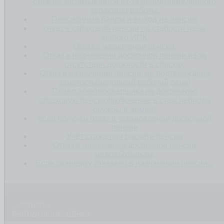
стаж не засчитывается из-за неподтвержденного
характера работы.
Пенсионные баллы и выход на пенсию
отказ в страховой пенсии по старости из-за
малого ИПК
Отказ в назначении пенсии.
Отказ в назначении досрочной пенсии из-за
отсутствия должности в списках
Отказ в назначении пенсии: не подтверждена
занятость(неполный рабочий день)
Право электросварщика на досрочную
страховую пенсию(включение в стаж периода
службы в армии)
если получен отказ в установлении досрочной
пенсии
Учёт стажа при расчете пенсии
Отказ в назначении досрочной пенсии
медработникам.
Если сварщику отказано в назначении пенсии...
смотреть
расторжение брака