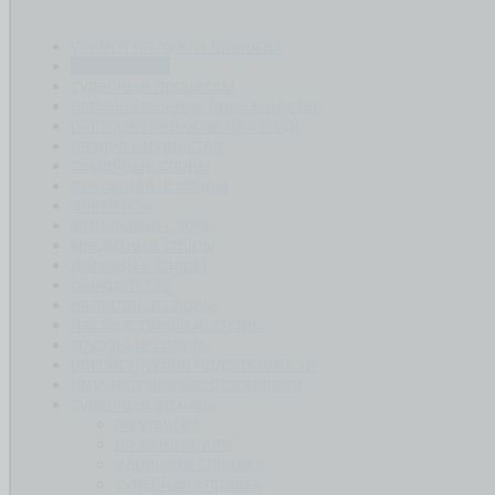
учимся на чужих ошибках
переговоры
судебные процессы
исполнительное производство
расторжение брака(развод)
раздел имущества
семейные споры
пенсионные споры
алименты
земельные споры
кредитные споры
долговые споры
банкротство
налоговые споры
наследственные споры
трудовые споры
реконструкция недвижимости
имущественные отношения
судебные архивы
по улицам
по категориям
адресная справка
судебная справка