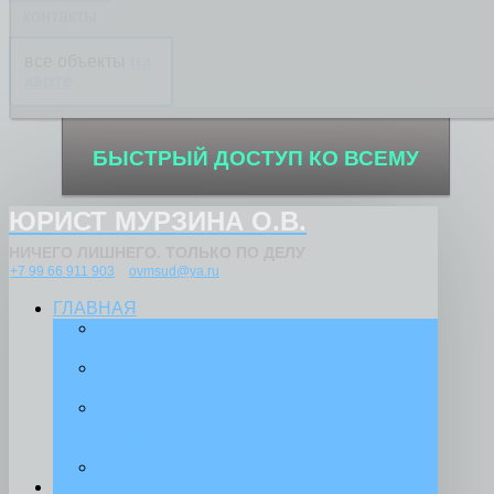
контакты
все объекты
на
карте
БЫСТРЫЙ ДОСТУП КО ВСЕМУ
ЮРИСТ МУРЗИНА О.В.
НИЧЕГО ЛИШНЕГО. ТОЛЬКО ПО ДЕЛУ
+7 99 66 911 903
ovmsud@ya.ru
ГЛАВНАЯ
ПОЛИТИКА КОНФИДЕНЦИАЛЬНОСТИ
НА САЙТЕ
ПОЛИТИКА В ОТНОШЕНИИ
ОБРАБОТКИ ФАЙЛОВ COOKIES
ПОЛИТИКА В ОТНОШЕНИИ
ОБРАБОТКИ ПЕРСОНАЛЬНЫХ
ДАННЫХ
ВСЕ ЮРИДИЧЕСКИЕ ТЕМЫ
ЮРИСТИКА