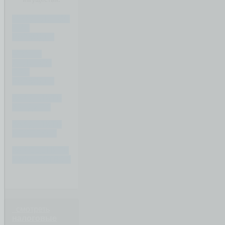
ЧТО ДЕЛИТСЯ
ПРИ
РАЗВОДЕ?
ЧТО НЕ
ДЕЛИТСЯ
ПРИ
РАЗВОДЕ?
КАК ДЕЛИТЬ
КРЕДИТ ?
КАК ДЕЛИТЬ
ИПОТЕКУ ?
КАК ОЦЕНИТЬ
ИМУЩЕСТВО ?
смотреть
налоговые