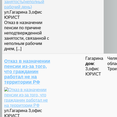
ул.Гагарина 3,офис
ЮРИСТ
Отказ в назначении
пенсии по причине
неподтвержденной
занятости, связанной с
неполным рабочим
днем, [...]
Гагарина
Челя
Отказ в назначении
дом
:
облас
пенсии из-за того,
3,офис
Трои
что гражданин
ЮРИСТ
работал не на
территории РФ
ул.Гагарина 3,офис
ЮРИСТ