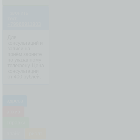
звонить
тел:
+79966911903
Для
консультаций и
записи на
приём звоните
по указанному
телефону. Цена
консультации
от 400 рублей.
адреса
архив
справки
прайс
риэлт