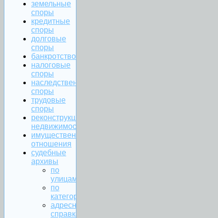
земельные
споры
кредитные
споры
долговые
споры
банкротство
налоговые
споры
наследственные
споры
трудовые
споры
реконструкция
недвижимости
имущественные
отношения
судебные
архивы
по
улицам
по
категориям
адресная
справка