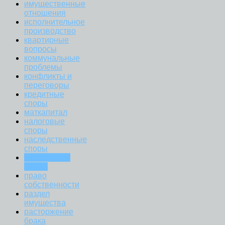
имущественные
отношения
исполнительное
производство
квартирные
вопросы
коммунальные
проблемы
конфликты и
переговоры
кредитные
споры
маткапитал
налоговые
споры
наследственные
споры
пенсионные
споры
право
собственности
раздел
имущества
расторжение
брака