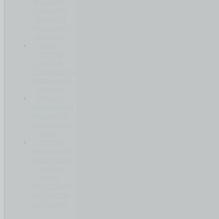
из стажа,
дающего
право на
досрочную
пенсию?
если
получен
отказ в
установлении
досрочной
пенсии
Отказ в
назначении
пенсии по
педагогическому
стажу.
Отказ в
назначении
досрочной
пенсии
из-за
отсутствия
должности
в списках