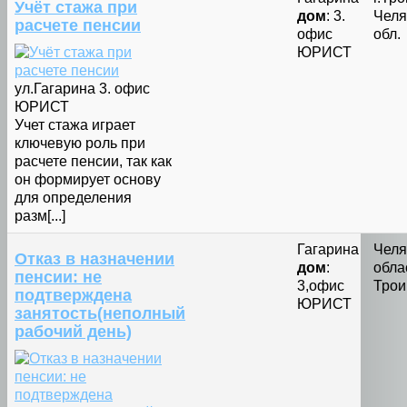
Учёт стажа при
дом
: 3.
Челя
расчете пенсии
офис
обл.
ЮРИСТ
ул.Гагарина 3. офис
ЮРИСТ
Учет стажа играет
ключевую роль при
расчете пенсии, так как
он формирует основу
для определения
разм[...]
Гагарина
Челя
Отказ в назначении
дом
:
облас
пенсии: не
3,офис
Трои
подтверждена
ЮРИСТ
занятость(неполный
рабочий день)