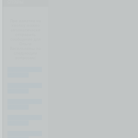
споры
При нажатии на
кнопку можно
автоматически
отправить
сообщение для
Ольги
Васильевны по
следующим
вопросам:
ПИШИТЕ ВАШ
ВОПРОС
ПИШИТЕ ВАШ
ВОПРОС
ПИШИТЕ ВАШ
ВОПРОС
ПИШИТЕ ВАШ
ВОПРОС
ПИШИТЕ ВАШ