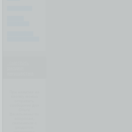
ФИНАНСЫ
ПОСЛЕ
РАЗВОДА
СОЗДАЙТЕ
ВАШ ВОПРОС
смотреть
раздел
имущества
При нажатии на
кнопку можно
отправить
сообщение для
Ольги
Васильевны по
вопросам,
связанным с
разделом
имущества: