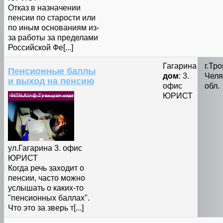
Отказ в назначении
пенсии по старости или
по иным основаниям из-
за работы за пределами
Российской Фе[...]
Гагарина
г.Тр
Пенсионные баллы
дом
: 3.
Челя
и выход на пенсию
офис
обл.
ЮРИСТ
ул.Гагарина 3. офис
ЮРИСТ
Когда речь заходит о
пенсии, часто можно
услышать о каких-то
"пенсионных баллах".
Что это за зверь т[...]