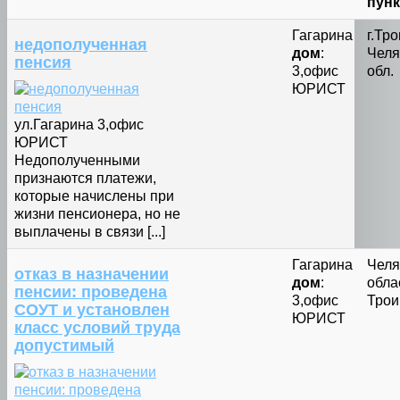
пунк
Гагарина
г.Тр
недополученная
дом
:
Челя
пенсия
3,офис
обл.
ЮРИСТ
ул.Гагарина 3,офис
ЮРИСТ
Недополученными
признаются платежи,
которые начислены при
жизни пенсионера, но не
выплачены в связи [...]
Гагарина
Челя
отказ в назначении
дом
:
облас
пенсии: проведена
3,офис
Трои
СОУТ и установлен
ЮРИСТ
класс условий труда
допустимый