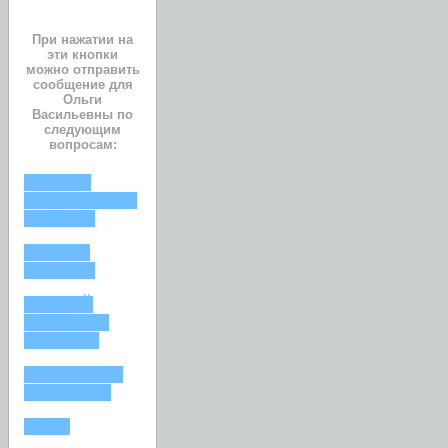
При нажатии на
эти кнопки
можно отправить
сообщение для
Ольги
Васильевны по
следующим
вопросам:
ОТКАЗ В
НАЗНАЧЕНИИ
ПЕНСИИ
РАЗМЕР
ПЕНСИИ
РАННИЙ
ВЫХОД НА
ПЕНСИЮ
ПЕНСИЯ ПО
СТАРОСТИ
СТАЖ