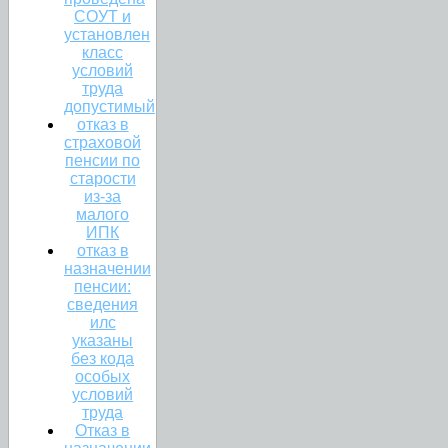
СОУТ и
установлен
класс
условий
труда
допустимый
отказ в
страховой
пенсии по
старости
из-за
малого
ИПК
отказ в
назначении
пенсии:
сведения
илс
указаны
без кода
особых
условий
труда
Отказ в