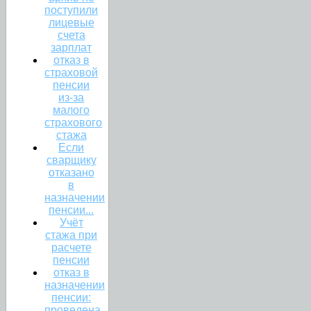
поступили
лицевые
счета
зарплат
отказ в
страховой
пенсии
из-за
малого
страхового
стажа
Если
сварщику
отказано
в
назначении
пенсии...
Учёт
стажа при
расчете
пенсии
отказ в
назначении
пенсии:
проведена