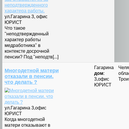
ул.Гагарина 3, офис
ЮРИСТ
Что такое
"неподтвержденный
характер работы
медработника" в
контексте досрочной
пенсии? Под "неподтв[...]
Гагарина
Челя
Многодетной матери
дом
:
облас
отказали в пенсии.
3,офис
Трои
что делать ?
ЮРИСТ
ул.Гагарина 3,офис
ЮРИСТ
Когда многодетной
матери отказывают в