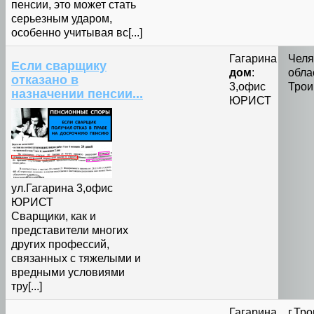
пенсии, это может стать
серьезным ударом,
особенно учитывая вс[...]
Гагарина
Челя
Если сварщику
дом
:
облас
отказано в
3,офис
Трои
назначении пенсии...
ЮРИСТ
ул.Гагарина 3,офис
ЮРИСТ
Сварщики, как и
представители многих
других профессий,
связанных с тяжелыми и
вредными условиями
тру[...]
Гагарина
г.Тр