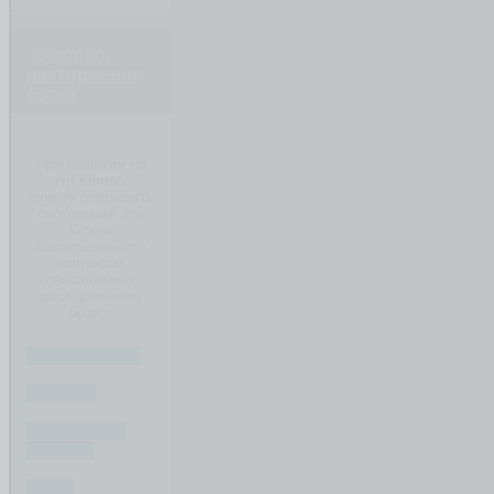
смотреть
расторжение
брака
При нажатии на
эти кнопки
можно отправить
сообщение для
Ольги
Васильевны по
вопросам,
связанным с
расторжением
брака:
ИМУЩЕСТВО
РАЗДЕЛ
СУДЕБНЫЕ
СПОРЫ
ДЕТИ