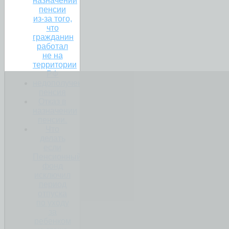
назначении
пенсии
из-за того,
что
гражданин
работал
не на
территории
РФ
недополученная
пенсия
Отказ в
назначении
пенсии.
Что
делать
если
Пенсионный
фонд
исключил
период
отпуска
по уходу
за
ребенком