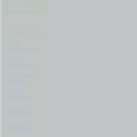
вопросы в
WHATSAPP
Вопросы по
истории объекта:
ЕСЛИ
ПОКУПАЕТЕ
ЕСЛИ
ПРОДАЁТЕ
СУДЕБНЫЕ
СПОРЫ
КОММ.
ПЛАТЕЖИ
ПОСЛЕ
ПОКУПКИ
ПОСЛЕ
ПРОДАЖИ