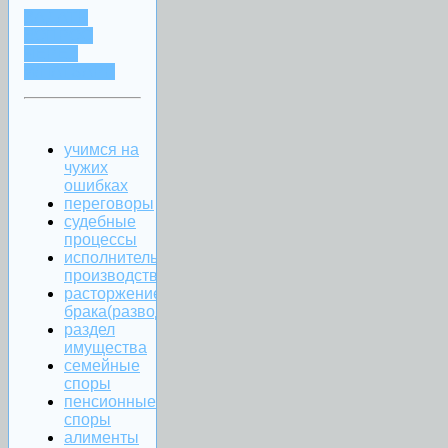
ЗАДАТЬ
ВОПРОС
ЧЕРЕЗ
WHATSAPP
учимся на
чужих
ошибках
переговоры
судебные
процессы
исполнительное
производство
расторжение
брака(развод)
раздел
имущества
семейные
споры
пенсионные
споры
алименты