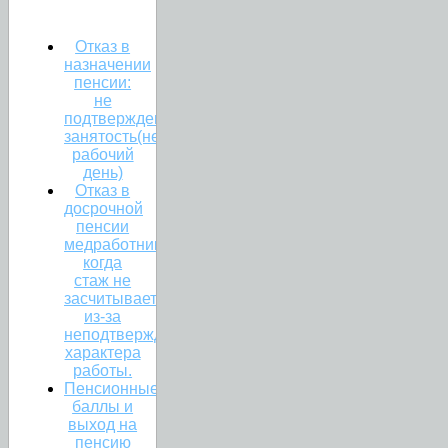
Отказ в
назначении
пенсии:
не
подтверждена
занятость(неполный
рабочий
день)
Отказ в
досрочной
пенсии
медработникам:
когда
стаж не
засчитывается
из-за
неподтвержденного
характера
работы.
Пенсионные
баллы и
выход на
пенсию