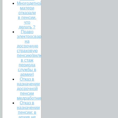
Многодетной
матери
отказали
в пенсии.
что
делать ?
Право
электросварщика
на
досрочную
страховую
пенсию(включение
в стаж
периода
службы в
армии)
Отказ в
назначении
досрочной
пенсии
медработникам.
Отказ в
назначении
пенсии: в
архив не