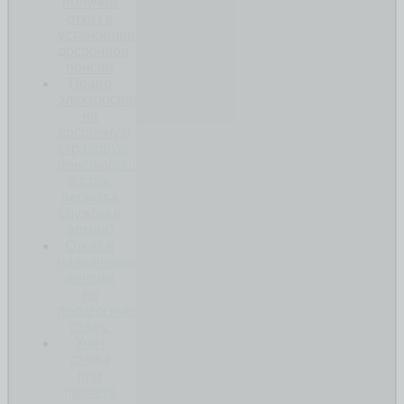
получен
отказ в
установлении
досрочной
пенсии
Право
электросварщика
на
досрочную
страховую
пенсию(включение
в стаж
периода
службы в
армии)
Отказ в
назначении
пенсии
по
педагогическому
стажу.
Учёт
стажа
при
расчете