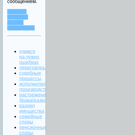
сообщением.
ЗАДАТЬ
ВОПРОС
ЧЕРЕЗ
WHATSAPP
учимся
на чужих
ошибках
переговоры
судебные
процессы
исполнительное
производство
расторжение
брака(развод)
раздел
имущества
семейные
споры
пенсионные
споры