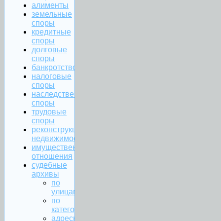
алименты
земельные
споры
кредитные
споры
долговые
споры
банкротство
налоговые
споры
наследственные
споры
трудовые
споры
реконструкция
недвижимости
имущественные
отношения
судебные
архивы
по
улицам
по
категориям
адресная