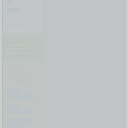
3-К
ДОМА
на карте
написать
вопросы в
WHATSAPP
Вопросы по
истории
объекта:
ЕСЛИ
ПОКУПАЕТЕ
ЕСЛИ
ПРОДАЁТЕ
СУДЕБНЫЕ
СПОРЫ