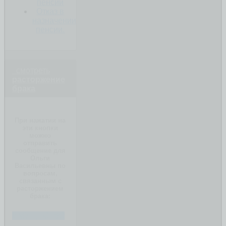
пенсии
Отказ в
назначении
пенсии.
смотреть
расторжение
брака
При нажатии на
эти кнопки
можно
отправить
сообщение для
Ольги
Васильевны по
вопросам,
связанным с
расторжением
брака:
ИМУЩЕСТВО