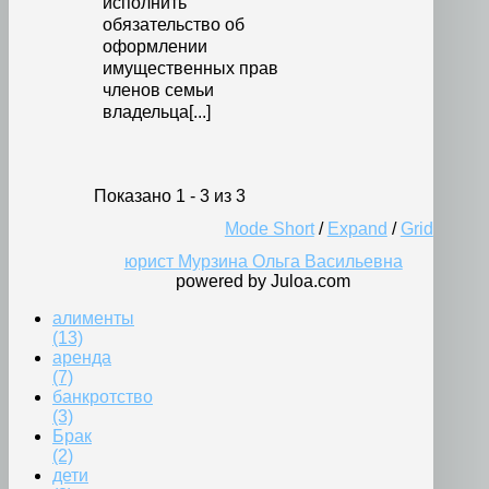
исполнить
обязательство об
оформлении
имущественных прав
членов семьи
владельца[...]
Показано 1 - 3 из 3
Mode Short
/
Expand
/
Grid
юрист Мурзина Ольга Васильевна
powered by Juloa.com
алименты
(13)
аренда
(7)
банкротство
(3)
Брак
(2)
дети