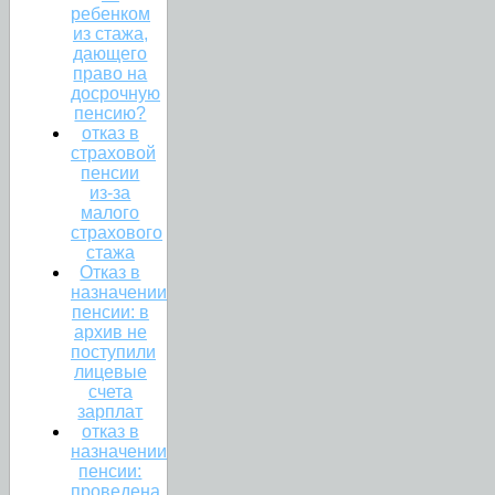
ребенком
из стажа,
дающего
право на
досрочную
пенсию?
отказ в
страховой
пенсии
из-за
малого
страхового
стажа
Отказ в
назначении
пенсии: в
архив не
поступили
лицевые
счета
зарплат
отказ в
назначении
пенсии:
проведена