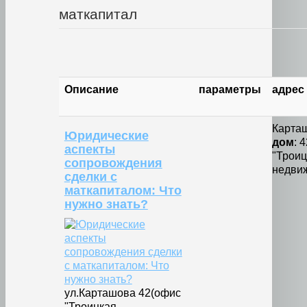
маткапитал
Описание
параметры
адрес
Карта
Юридические
дом
: 
аспекты
"Троиц
сопровождения
недвиж
сделки с
маткапиталом: Что
нужно знать?
ул.Карташова 42(офис
"Троицкая