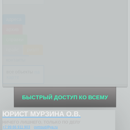
адреса
архив
справки
прайс
риэлт
контакты
все объекты
на
карте
БЫСТРЫЙ ДОСТУП КО ВСЕМУ
ЮРИСТ МУРЗИНА О.В.
НИЧЕГО ЛИШНЕГО. ТОЛЬКО ПО ДЕЛУ
+7 99 66 911 903
ovmsud@ya.ru