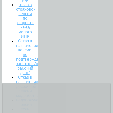
РФ
отказ в
страховой
пенсии
по
старости
из-за
малого
ИПК
Отказ в
назначении
пенсии:
не
подтверждена
занятость(неполный
рабочий
день)
Отказ в
назначении
досрочной
пенсии
медработникам.
недополученная
пенсия
если