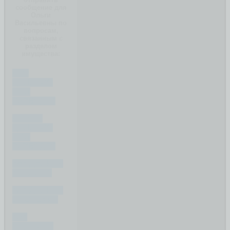
сообщение для
Ольги
Васильевны по
вопросам,
связанным с
разделом
имущества:
ЧТО
ДЕЛИТСЯ
ПРИ
РАЗВОДЕ?
ЧТО НЕ
ДЕЛИТСЯ
ПРИ
РАЗВОДЕ?
КАК ДЕЛИТЬ
КРЕДИТ ?
КАК ДЕЛИТЬ
ИПОТЕКУ ?
КАК
ОЦЕНИТЬ