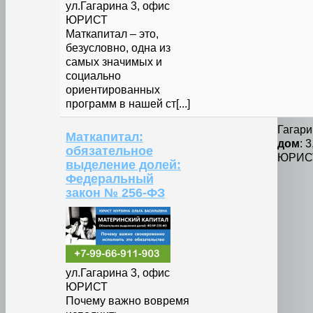
ул.Гагарина 3, офис
ЮРИСТ
Маткапитал – это,
безусловно, одна из
самых значимых и
социально
ориентированных
программ в нашей ст[...]
Гагари
Маткапитал:
дом
: 
обязательное
ЮРИС
выделение долей:
Федеральный
закон № 256-ФЗ
ул.Гагарина 3, офис
ЮРИСТ
Почему важно вовремя