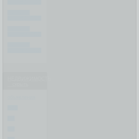
ВАШ ВОПРОС
ПИШИТЕ
ВАШ ВОПРОС
ПИШИТЕ
ВАШ ВОПРОС
ПИШИТЕ
ВАШ ВОПРОС
НЕДВИЖИМОСТЬ
скрыть
объявления
ВСЕ
1-К
2-К