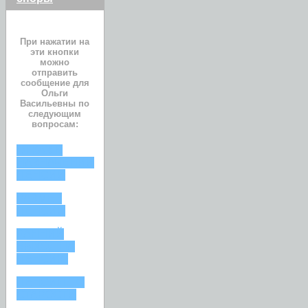
При нажатии на
эти кнопки
можно
отправить
сообщение для
Ольги
Васильевны по
следующим
вопросам:
ОТКАЗ В
НАЗНАЧЕНИИ
ПЕНСИИ
РАЗМЕР
ПЕНСИИ
РАННИЙ
ВЫХОД НА
ПЕНСИЮ
ПЕНСИЯ ПО
СТАРОСТИ