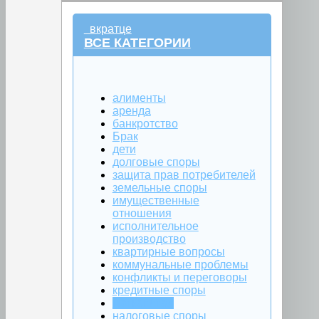
вкратце
ВСЕ КАТЕГОРИИ
алименты
аренда
банкротство
Брак
дети
долговые споры
защита прав потребителей
земельные споры
имущественные
отношения
исполнительное
производство
квартирные вопросы
коммунальные проблемы
конфликты и переговоры
кредитные споры
маткапитал
налоговые споры