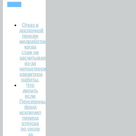
СТАЖ
Отказ в
досрочной
пенсии
медработникам:
когда
стаж не
засчитывается
из-за
неподтвержденного
характера
работы.
Что
делать
если
Пенсионный
фонд
исключил
период
отпуска
по уходу
за