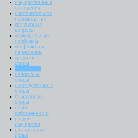
имущественные
отношения
исполнительное
производство
квартирные
вопросы
коммунальные
проблемы
конфликты и
переговоры
кредитные
споры
маткапитал
налоговые
споры
наследственные
споры
пенсионные
споры
право
собственности
раздел
имущества
расторжение
брака