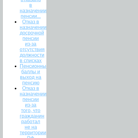
в
назначении
пенсии...
Отказ в
назначении
досрочной
пенсии
из-за
отсутствия
должности
в списках
Пенсионные
баллы и
выход на
пенсию
Отказ в
назначении
пенсии
из-за
того, что
гражданин
работал
не на
территории