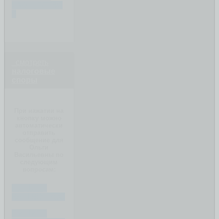
ИМУЩЕСТВО
?
смотреть
налоговые
споры
При нажатии на
кнопку можно
автоматически
отправить
сообщение для
Ольги
Васильевны по
следующим
вопросам:
ПИШИТЕ
ВАШ ВОПРОС
ПИШИТЕ