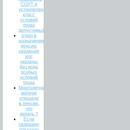
СОУТ и
установлен
класс
условий
труда
допустимый
отказ в
назначении
пенсии:
сведения
илс
указаны
без кода
особых
условий
труда
Многодетной
матери
отказали
в пенсии.
что
делать ?
Если
сварщику
отказано