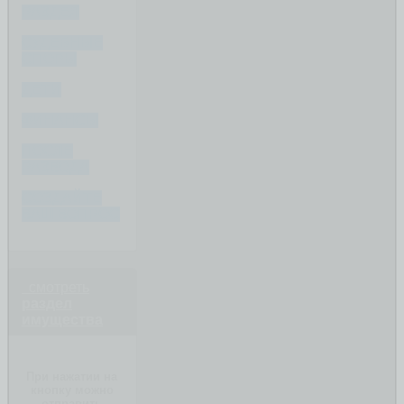
РАЗДЕЛ
СУДЕБНЫЕ
СПОРЫ
ДЕТИ
ФИНАНСЫ
ПОСЛЕ
РАЗВОДА
СОЗДАЙТЕ
ВАШ ВОПРОС
смотреть
раздел
имущества
При нажатии на
кнопку можно
отправить