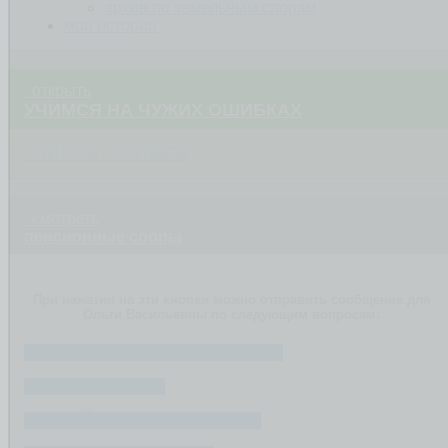
архив по земельным спорам
мои истории
открыть
УЧИМСЯ НА ЧУЖИХ ОШИБКАХ
...ЧИТАТЬ / СЛУШАТЬ
смотреть
пенсионные споры
При нажатии на эти кнопки можно отправить сообщение для
Ольги Васильевны по следующим вопросам:
ОТКАЗ В НАЗНАЧЕНИИ ПЕНСИИ
РАЗМЕР ПЕНСИИ
РАННИЙ ВЫХОД НА ПЕНСИЮ