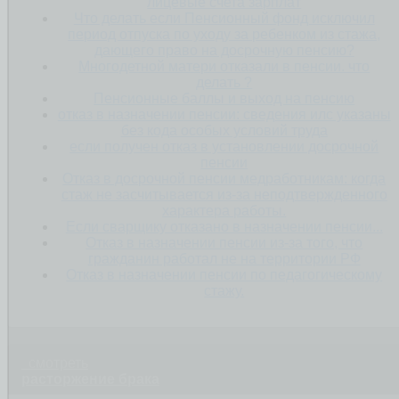
лицевые счета зарплат
Что делать если Пенсионный фонд исключил
период отпуска по уходу за ребенком из стажа,
дающего право на досрочную пенсию?
Многодетной матери отказали в пенсии. что
делать ?
Пенсионные баллы и выход на пенсию
отказ в назначении пенсии: сведения илс указаны
без кода особых условий труда
если получен отказ в установлении досрочной
пенсии
Отказ в досрочной пенсии медработникам: когда
стаж не засчитывается из-за неподтвержденного
характера работы.
Если сварщику отказано в назначении пенсии...
Отказ в назначении пенсии из-за того, что
гражданин работал не на территории РФ
Отказ в назначении пенсии по педагогическому
стажу.
смотреть
расторжение брака