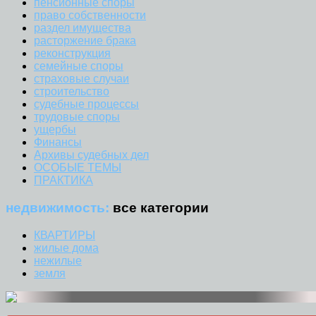
пенсионные споры
право собственности
раздел имущества
расторжение брака
реконструкция
семейные споры
страховые случаи
строительство
судебные процессы
трудовые споры
ущербы
Финансы
Архивы судебных дел
ОСОБЫЕ ТЕМЫ
ПРАКТИКА
недвижимость:
все категории
КВАРТИРЫ
жилые дома
нежилые
земля