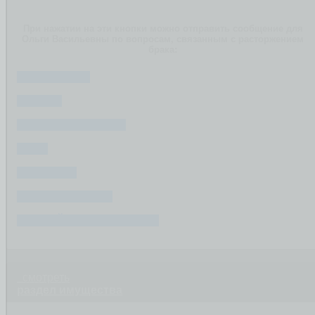
При нажатии на эти кнопки можно отправить сообщение для
Ольги Васильевны по вопросам, связанным с расторжением
брака:
ИМУЩЕСТВО
РАЗДЕЛ
СУДЕБНЫЕ СПОРЫ
ДЕТИ
ФИНАНСЫ
ПОСЛЕ РАЗВОДА
СОЗДАЙТЕ ВАШ ВОПРОС
смотреть
раздел имущества