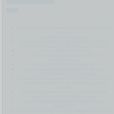
ПЕНСИЯ ПО СТАРОСТИ
СТАЖ
отказ в страховой пенсии из-за малого страхового
стажа
недополученная пенсия
отказ в назначении пенсии: проведена СОУТ и
установлен класс условий труда допустимый
Отказ в назначении пенсии.
Отказ в назначении досрочной пенсии
медработникам.
Учёт стажа при расчете пенсии
Отказ в назначении досрочной пенсии из-за
отсутствия должности в списках
Право электросварщика на досрочную страховую
пенсию(включение в стаж периода службы в
армии)
Отказ в назначении пенсии: не подтверждена
занятость(неполный рабочий день)
отказ в страховой пенсии по старости из-за
малого ИПК
Отказ в назначении пенсии: в архив не поступили