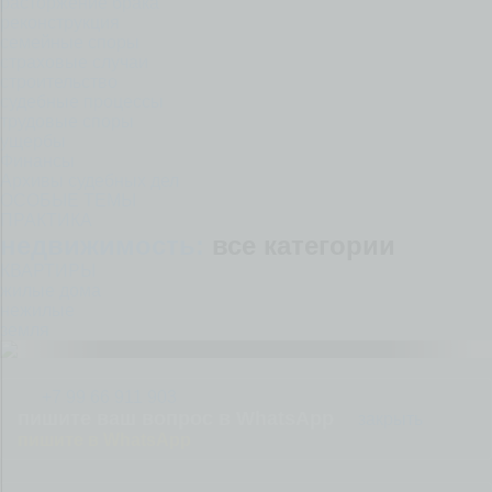
расторжение брака
реконструкция
семейные споры
страховые случаи
строительство
судебные процессы
трудовые споры
ущербы
Финансы
Архивы судебных дел
ОСОБЫЕ ТЕМЫ
ПРАКТИКА
недвижимость:
все категории
КВАРТИРЫ
жилые дома
нежилые
земля
+7 99 66 911 903
пишите ваш вопрос в WhatsApp
закрыть
пишите в WhatsApp
+7 99 66 911 903