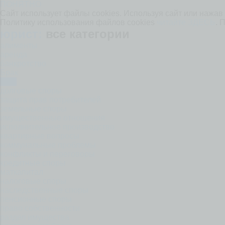
ПОНЯТНО
Сайт использует файлы cookies. Используя сайт или нажав 
Политику использования файлов cookies
читайте ЗДЕСЬ
. 
юрист:
все категории
алименты
аренда
банкротство
Брак
дети
долговые споры
защита прав потребителей
земельные споры
имущественные отношения
исполнительное производство
квартирные вопросы
коммунальные проблемы
конфликты и переговоры
кредитные споры
маткапитал
налоговые споры
наследственные споры
пенсионные споры
право собственности
раздел имущества