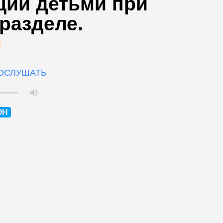
ии детьми при
 разделе.
все категории
сы
ОСЛУШАТЬ
ОН
елей
ения
водство
мы
ры
ы