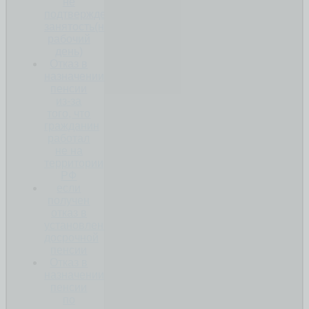
не
подтверждена
занятость(неполный
рабочий
день)
Отказ в
назначении
пенсии
из-за
того, что
гражданин
работал
не на
территории
РФ
если
получен
отказ в
установлении
досрочной
пенсии
Отказ в
назначении
пенсии
по