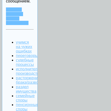
сообщением.
ЗАДАТЬ
ВОПРОС
ЧЕРЕЗ
WHATSAPP
учимся
на чужих
ошибках
переговоры
судебные
процессы
исполнительное
производство
расторжение
брака(развод)
раздел
имущества
семейные
споры
пенсионные
споры