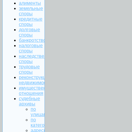
алименты
земельные
споры
кредитные
споры
долговые
споры
банкротство
налоговые
споры
наследственные
споры
трудовые
споры
реконструкция
недвижимости
имущественные
отношения
судебные
архивы
по
улицам
по
категориям
адресная