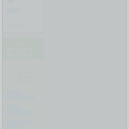
3-К
ДОМА
на карте
написать
вопросы в
WHATSAPP
Вопросы по
истории
объекта:
ЕСЛИ
ПОКУПАЕТЕ
ЕСЛИ
ПРОДАЁТЕ
СУДЕБНЫЕ
СПОРЫ