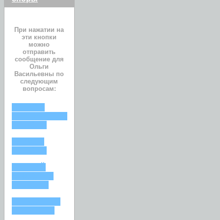
При нажатии на
эти кнопки
можно
отправить
сообщение для
Ольги
Васильевны по
следующим
вопросам:
ОТКАЗ В
НАЗНАЧЕНИИ
ПЕНСИИ
РАЗМЕР
ПЕНСИИ
РАННИЙ
ВЫХОД НА
ПЕНСИЮ
ПЕНСИЯ ПО
СТАРОСТИ