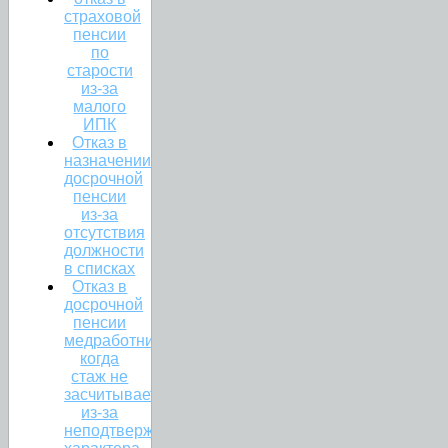
страховой
пенсии
по
старости
из-за
малого
ИПК
Отказ в
назначении
досрочной
пенсии
из-за
отсутствия
должности
в списках
Отказ в
досрочной
пенсии
медработникам:
когда
стаж не
засчитывается
из-за
неподтвержденного