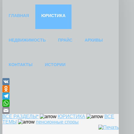
ГЛАВНАЯ
ЮРИСТИКА
НЕДВИЖИМОСТЬ
ПРАЙС
АРХИВЫ
КОНТАКТЫ
ИСТОРИИ
VK
Odnoklassniki
Telegram
WhatsApp
ВСЕ РАЗДЕЛЫ*
ЮРИСТИКА
ВСЕ
Email
ТЕМЫ
пенсионные споры