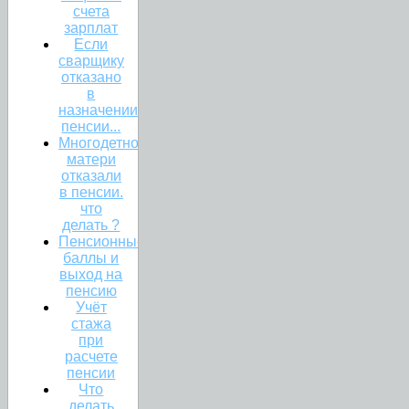
счета
зарплат
Если
сварщику
отказано
в
назначении
пенсии...
Многодетной
матери
отказали
в пенсии.
что
делать ?
Пенсионные
баллы и
выход на
пенсию
Учёт
стажа
при
расчете
пенсии
Что
делать