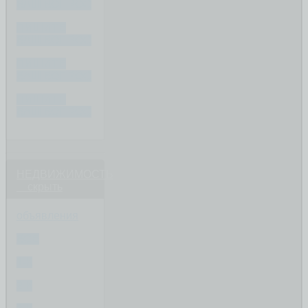
ВАШ ВОПРОС
ПИШИТЕ
ВАШ ВОПРОС
ПИШИТЕ
ВАШ ВОПРОС
ПИШИТЕ
ВАШ ВОПРОС
НЕДВИЖИМОСТЬ
скрыть
объявления
ВСЕ
1-К
2-К