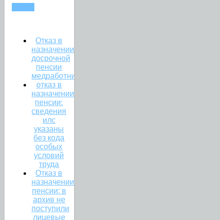
СТАЖ
Отказ в
назначении
досрочной
пенсии
медработникам.
отказ в
назначении
пенсии:
сведения
илс
указаны
без кода
особых
условий
труда
Отказ в
назначении
пенсии: в
архив не
поступили
лицевые