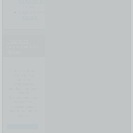
педагогическому
стажу.
недополученная
пенсия
смотреть
расторжение
брака
При нажатии на
эти кнопки
можно
отправить
сообщение для
Ольги
Васильевны по
вопросам,
связанным с
расторжением
брака:
ИМУЩЕСТВО