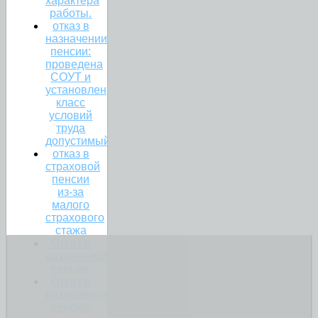
характера
работы.
отказ в
назначении
пенсии:
проведена
СОУТ и
установлен
класс
условий
труда
допустимый
отказ в
страховой
пенсии
из-за
малого
страхового
стажа
Отказ в
назначении
пенсии.
Отказ в
назначении
пенсии: