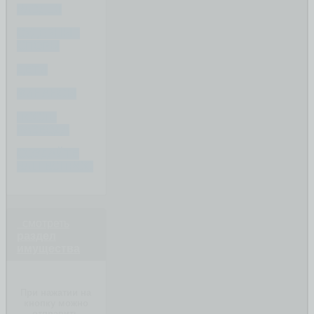
РАЗДЕЛ
СУДЕБНЫЕ
СПОРЫ
ДЕТИ
ФИНАНСЫ
ПОСЛЕ
РАЗВОДА
СОЗДАЙТЕ
ВАШ ВОПРОС
смотреть
раздел
имущества
При нажатии на
кнопку можно
отправить