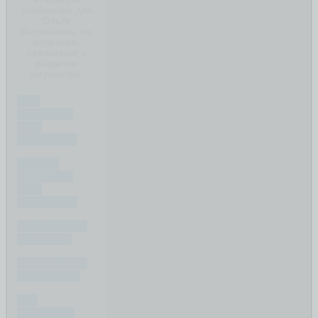
сообщение для
Ольги
Васильевны по
вопросам,
связанным с
разделом
имущества:
ЧТО
ДЕЛИТСЯ
ПРИ
РАЗВОДЕ?
ЧТО НЕ
ДЕЛИТСЯ
ПРИ
РАЗВОДЕ?
КАК ДЕЛИТЬ
КРЕДИТ ?
КАК ДЕЛИТЬ
ИПОТЕКУ ?
КАК
ОЦЕНИТЬ