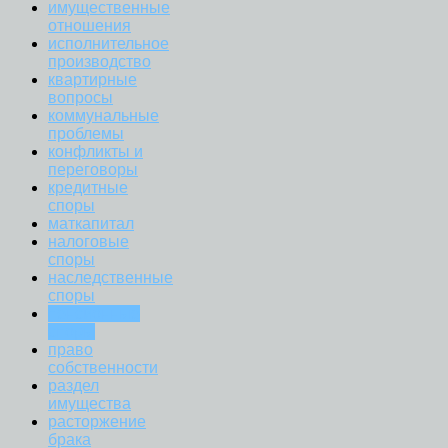
имущественные
отношения
исполнительное
производство
квартирные
вопросы
коммунальные
проблемы
конфликты и
переговоры
кредитные
споры
маткапитал
налоговые
споры
наследственные
споры
пенсионные
споры
право
собственности
раздел
имущества
расторжение
брака