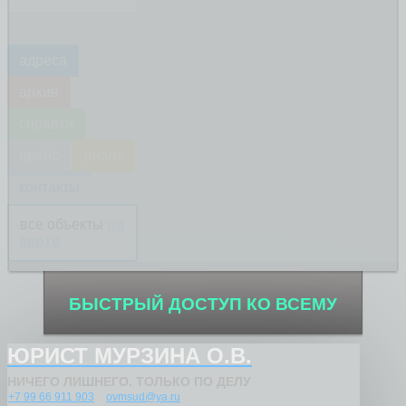
адреса
архив
справки
прайс
риэлт
контакты
все объекты
на
карте
БЫСТРЫЙ ДОСТУП КО ВСЕМУ
ЮРИСТ МУРЗИНА О.В.
НИЧЕГО ЛИШНЕГО. ТОЛЬКО ПО ДЕЛУ
+7 99 66 911 903
ovmsud@ya.ru