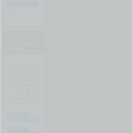
ИМУЩЕСТВО
?
смотреть
налоговые
споры
При нажатии на
кнопку можно
автоматически
отправить
сообщение для
Ольги
Васильевны по
следующим
вопросам:
ПИШИТЕ
ВАШ ВОПРОС
ПИШИТЕ