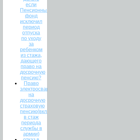
если
Пенсионный
фонд
исключил
период
отпуска
по уходу
за
ребенком
из стажа,
дающего
право на
досрочную
пенсию?
Право
электросварщика
на
досрочную
страховую
пенсию(включение
в стаж
периода
службы в
армии)
отказ в