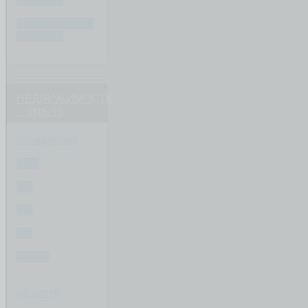
ВОПРОС
ПИШИТЕ ВАШ
ВОПРОС
НЕДВИЖИМОСТЬ
скрыть
объявления
ВСЕ
1-К
2-К
3-К
ДОМА
на карте