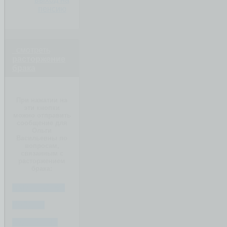
пенсию
смотреть
расторжение
брака
При нажатии на
эти кнопки
можно отправить
сообщение для
Ольги
Васильевны по
вопросам,
связанным с
расторжением
брака:
ИМУЩЕСТВО
РАЗДЕЛ
СУДЕБНЫЕ