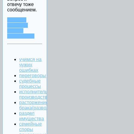
отвечу тоже
сообщением.
ЗАДАТЬ
ВОПРОС
ЧЕРЕЗ
WHATSAPP
учимся на
чужих
ошибках
переговоры
судебные
процессы
исполнительное
производство
расторжение
брака(развод)
раздел
имущества
семейные
споры