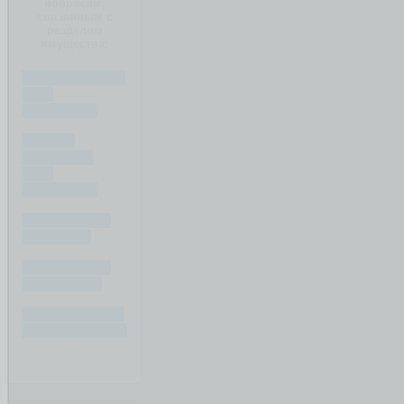
вопросам,
связанным с
разделом
имущества:
ЧТО ДЕЛИТСЯ
ПРИ
РАЗВОДЕ?
ЧТО НЕ
ДЕЛИТСЯ
ПРИ
РАЗВОДЕ?
КАК ДЕЛИТЬ
КРЕДИТ ?
КАК ДЕЛИТЬ
ИПОТЕКУ ?
КАК ОЦЕНИТЬ
ИМУЩЕСТВО ?