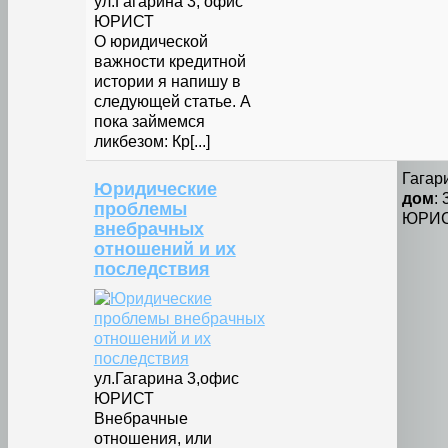
ул.Гагарина 3, офис
ЮРИСТ
О юридической
важности кредитной
истории я напишу в
следующей статье. А
пока займемся
ликбезом: Кр[...]
Гагар
Юридические
дом
:
проблемы
ЮРИ
внебрачных
отношений и их
последствия
ул.Гагарина 3,офис
ЮРИСТ
Внебрачные
отношения, или